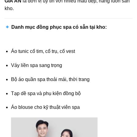
GIA ÂN
là đơn vị uy tín với nhiều mẫu đẹp, hàng luôn sẵn
kho.
Danh mục đồng phục spa có sẵn tại kho:
Áo tunic cổ tim, cổ trụ, cổ vest
Váy liền spa sang trọng
Bộ áo quần spa thoải mái, thời trang
Tạp dề spa và phụ kiện đồng bộ
Áo blouse cho kỹ thuật viên spa