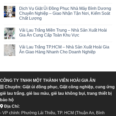
Dịch Vụ Giặt Ủi Đồng Phục Nhà Máy Bình Dương
Chuyên Nghiệp – Giao Nhận Tận Nơi, Kiểm Soát
Chất Lượng
Vải Lau Trắng Miền Trung – Nhà Sản Xuất Hoài
Gia Ân Cung Cấp Toàn Khu Vực
Vải Lau Trắng TP.HCM – Nhà Sản Xuất Hoài Gia
Ân Giao Hàng Nhanh Cho Doanh Nghiệp
CÔNG TY TNHH MỘT THÀNH VIÊN HOÀI GIA ÂN
Chuyên: Giặt ủi đồng phục, Giặt công nghiệp, cung ứng
giẻ lau trắng, giẻ lau màu, giẻ lau không bụi, trang thiết bị
bảo hộ
Địa Chỉ:
- VP chính: Phường Lái Thiêu, TP. HCM (Thuận An, Bình