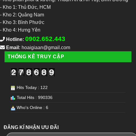
-
Kho 1: Thủ Đức, HCM
-
Kho 2: Quảng Nam
-
Kho 3: Bình Phước
-
Kho 4: Hưng Yên
0902.652.443
Hotline:
Email:
hoaigiaan@gmail.com
THỐNG KÊ TRUY CẬP
Hits Today : 122
Total Hits : 990336
Who's Online : 6
ĐĂNG KÍ NHẬN ƯU ĐÃI