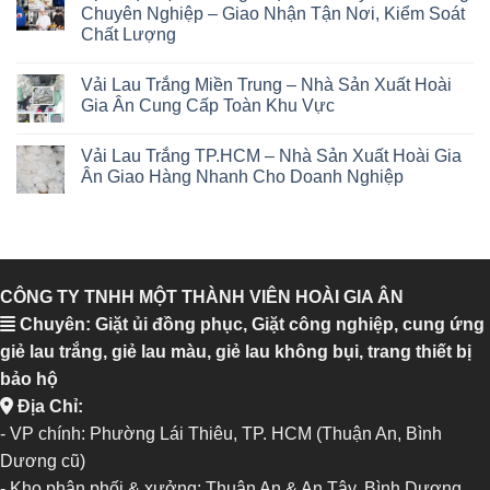
Chuyên Nghiệp – Giao Nhận Tận Nơi, Kiểm Soát
Chất Lượng
Vải Lau Trắng Miền Trung – Nhà Sản Xuất Hoài
Gia Ân Cung Cấp Toàn Khu Vực
Vải Lau Trắng TP.HCM – Nhà Sản Xuất Hoài Gia
Ân Giao Hàng Nhanh Cho Doanh Nghiệp
CÔNG TY TNHH MỘT THÀNH VIÊN HOÀI GIA ÂN
Chuyên: Giặt ủi đồng phục, Giặt công nghiệp, cung ứng
giẻ lau trắng, giẻ lau màu, giẻ lau không bụi, trang thiết bị
bảo hộ
Địa Chỉ:
- VP chính: Phường Lái Thiêu, TP. HCM (Thuận An, Bình
Dương cũ)
- Kho phân phối & xưởng: Thuận An & An Tây, Bình Dương