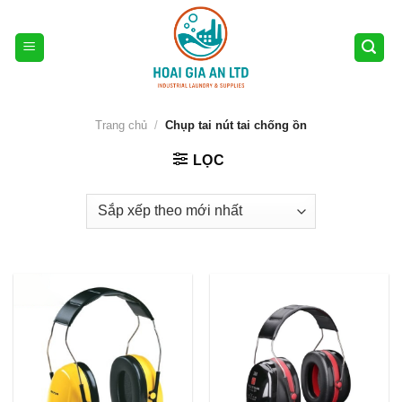
Skip
to
content
Trang chủ
/
Chụp tai nút tai chống ồn
LỌC