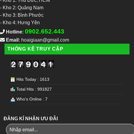
-
Kho 1: Thủ Đức, HCM
-
Kho 2: Quảng Nam
-
Kho 3: Bình Phước
-
Kho 4: Hưng Yên
0902.652.443
Hotline:
Email:
hoaigiaan@gmail.com
THỐNG KÊ TRUY CẬP
Hits Today : 1613
Total Hits : 991827
Who's Online : 7
ĐĂNG KÍ NHẬN ƯU ĐÃI