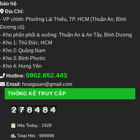
bảo hộ
Địa Chỉ:
- VP chính: Phường Lái Thiêu, TP. HCM (Thuận An, Bình
Dương cũ)
- Kho phân phối & xưởng: Thuận An & An Tây, Bình Dương
-
Kho 1: Thủ Đức, HCM
-
Kho 2: Quảng Nam
-
Kho 3: Bình Phước
-
Kho 4: Hưng Yên
0902.652.443
Hotline:
Email:
hoaigiaan@gmail.com
THỐNG KÊ TRUY CẬP
Hits Today : 1928
Total Hits : 989898