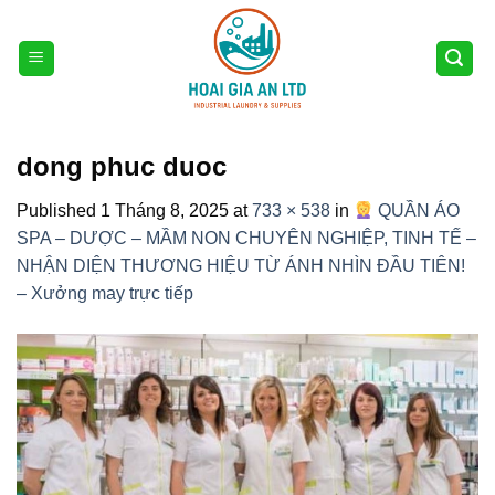
Skip
to
content
dong phuc duoc
Published
1 Tháng 8, 2025
at
733 × 538
in
QUẦN ÁO
SPA – DƯỢC – MẦM NON CHUYÊN NGHIỆP, TINH TẾ –
NHẬN DIỆN THƯƠNG HIỆU TỪ ÁNH NHÌN ĐẦU TIÊN!
– Xưởng may trực tiếp