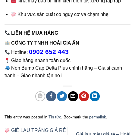
Nhà máy bao bì, linh kiện điện tử, xưởng lắp ráp
Khu vực sản xuất có nguy cơ va chạm nhẹ
LIÊN HỆ MUA HÀNG
CÔNG TY TNHH HOÀI GIA ÂN
0902 652 443
Hotline:
Giao hàng nhanh toàn quốc
Nón Bump Cap Delta Plus chính hãng – Giá sỉ cạnh
tranh – Giao nhanh tận nơi
This entry was posted in
Tin tức
. Bookmark the
permalink
.
GIẺ LAU TRẮNG GIÁ RẺ
Giẻ lau màu giá rẻ – Hoài