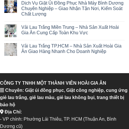
Dịch Vụ Giặt Ủi Đồng Phục Nhà Máy Bình Dương
Chuyên Nghiệp – Giao Nhận Tận Nơi, Kiểm Soát
Chất Lượng
Vải Lau Trắng Miền Trung – Nhà Sản Xuất Hoài
Gia Ân Cung Cấp Toàn Khu Vực
Vải Lau Trắng TP.HCM – Nhà Sản Xuất Hoài Gia
Ân Giao Hàng Nhanh Cho Doanh Nghiệp
CÔNG TY TNHH MỘT THÀNH VIÊN HOÀI GIA ÂN
Chuyên: Giặt ủi đồng phục, Giặt công nghiệp, cung ứng
giẻ lau trắng, giẻ lau màu, giẻ lau không bụi, trang thiết bị
bảo hộ
Địa Chỉ:
- VP chính: Phường Lái Thiêu, TP. HCM (Thuận An, Bình
Dương cũ)