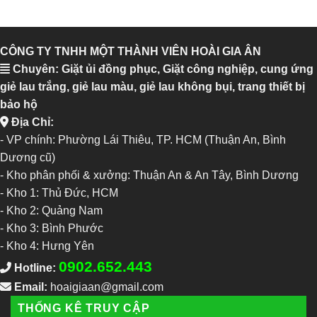
CÔNG TY TNHH MỘT THÀNH VIÊN HOÀI GIA ÂN
Chuyên: Giặt ủi đồng phục, Giặt công nghiệp, cung ứng
giẻ lau trắng, giẻ lau màu, giẻ lau không bụi, trang thiết bị
bảo hộ
Địa Chỉ:
- VP chính: Phường Lái Thiêu, TP. HCM (Thuận An, Bình
Dương cũ)
- Kho phân phối & xưởng: Thuận An & An Tây, Bình Dương
-
Kho 1: Thủ Đức, HCM
-
Kho 2: Quảng Nam
-
Kho 3: Bình Phước
-
Kho 4: Hưng Yên
0902.652.443
Hotline:
Email:
hoaigiaan@gmail.com
THỐNG KÊ TRUY CẬP