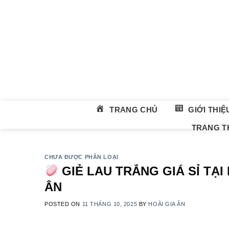
Skip
to
content
TRANG CHỦ
GIỚI THIỆ
TRANG TH
CHƯA ĐƯỢC PHÂN LOẠI
GIẺ LAU TRẮNG GIÁ SỈ TẠI
ÂN
POSTED ON
11 THÁNG 10, 2025
BY
HOÀI GIA ÂN