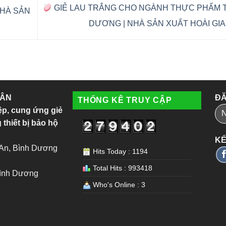
GIẺ LAU TRẮNG CHO NGÀNH THỰC PHẨM T
NHÀ SẢN
DƯƠNG | NHÀ SẢN XUẤT HOÀI GI
 ÂN
ĐĂ
THỐNG KÊ TRUY CẬP
ệp, cung ứng giẻ
 thiết bị bảo hộ
KẾ
 An, Bình Dương
Hits Today : 1194
Total Hits : 993418
Bình Dương
Who's Online : 3