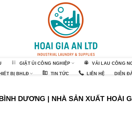
U
GIẶT ỦI CÔNG NGHIỆP
VẢI LAU CÔNG N
IẾT BỊ BHLĐ
TIN TỨC
LIÊN HỆ
DIỄN Đ
 BÌNH DƯƠNG | NHÀ SẢN XUẤT HOÀI G