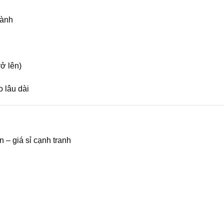
gành
ở lên)
 lâu dài
n – giá sỉ cạnh tranh