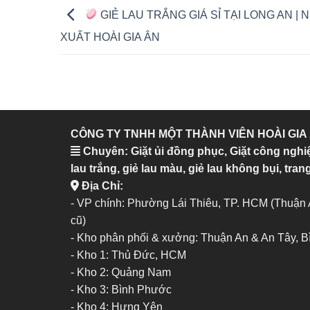
GIẺ LAU TRẮNG GIÁ SỈ TẠI LONG AN | 
XUẤT HOÀI GIA ÂN
CÔNG TY TNHH MỘT THÀNH VIÊN HOÀI GIA
Chuyên: Giặt ủi đồng phục, Giặt công nghi
lau trắng, giẻ lau màu, giẻ lau không bụi, trang
Địa Chỉ:
- VP chính: Phường Lái Thiêu, TP. HCM (Thuận
cũ)
- Kho phân phối & xưởng: Thuận An & An Tây, 
-
Kho 1: Thủ Đức, HCM
-
Kho 2: Quảng Nam
-
Kho 3: Bình Phước
-
Kho 4: Hưng Yên