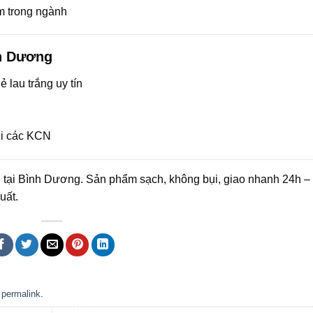
ăm trong ngành
nh Dương
 lau trắng uy tín
ơi các KCN
n tại Bình Dương. Sản phẩm sạch, không bụi, giao nhanh 24h – 
uất.
e
permalink
.