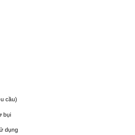
êu cầu)
ơ bụi
sử dụng