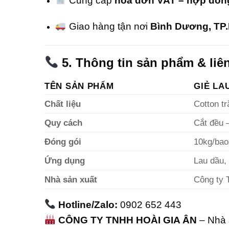
Cung cấp
hóa đơn VAT – hợp đồng
Giao hàng tận nơi
Bình Dương, TP
5. Thông tin sản phẩm & liê
TÊN SẢN PHẨM
GIẺ LA
Chất liệu
Cotton tr
Quy cách
Cắt đều –
Đóng gói
10kg/bao
Ứng dụng
Lau dầu,
Nhà sản xuất
Công ty 
Hotline/Zalo:
0902 652 443
CÔNG TY TNHH HOÀI GIA ÂN
– Nhà 