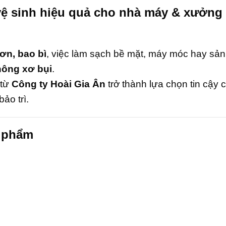
p vệ sinh hiệu quả cho nhà máy & xưởng
sơn, bao bì
, việc làm sạch bề mặt, máy móc hay sả
không xơ bụi
.
từ
Công ty Hoài Gia Ân
trở thành lựa chọn tin cậy 
ảo trì.
n phẩm