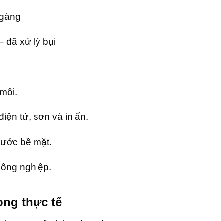
 gàng
 đã xử lý bụi
môi.
ện tử, sơn và in ấn.
xước bề mặt.
 công nghiệp.
ong thực tế