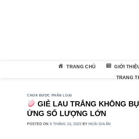
Skip
to
content
TRANG CHỦ
GIỚI THIỆ
TRANG TH
CHƯA ĐƯỢC PHÂN LOẠI
GIẺ LAU TRẮNG KHÔNG BỤI
ỨNG SỐ LƯỢNG LỚN
POSTED ON
8 THÁNG 10, 2025
BY
HOÀI GIA ÂN