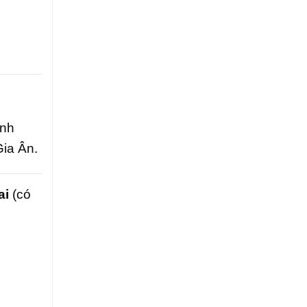
ình
Gia Ân.
ai
(có