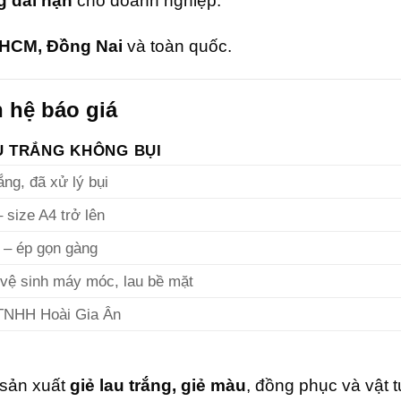
 dài hạn
cho doanh nghiệp.
.HCM, Đồng Nai
và toàn quốc.
n hệ báo giá
U TRẮNG KHÔNG BỤI
ắng, đã xử lý bụi
 size A4 trở lên
 – ép gọn gàng
 vệ sinh máy móc, lau bề mặt
TNHH Hoài Gia Ân
sản xuất
giẻ lau trắng, giẻ màu
, đồng phục và vật 