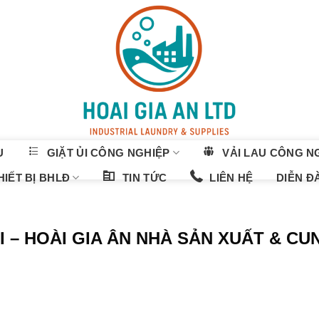
U
GIẶT ỦI CÔNG NGHIỆP
VẢI LAU CÔNG N
IẾT BỊ BHLĐ
TIN TỨC
LIÊN HỆ
DIỄN Đ
 – HOÀI GIA ÂN NHÀ SẢN XUẤT & CU