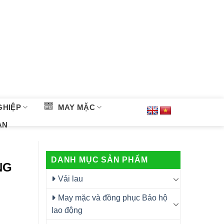
GHIỆP
MAY MẶC
ÀN
DANH MỤC SẢN PHẨM
NG
Vải lau
May mặc và đồng phục Bảo hộ
lao động