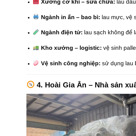
Xưởng cơ khí – sửa chữa:
lau dầu
Ngành in ấn – bao bì:
lau mực, vệ si
Ngành điện tử:
lau sạch không để lạ
Kho xưởng – logistic:
vệ sinh pall
Vệ sinh công nghiệp:
sử dụng lau b
4. Hoài Gia Ân – Nhà sản xuất