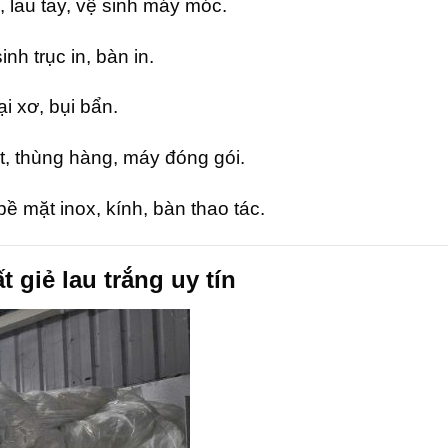
, lau tay, vệ sinh máy móc.
nh trục in, bàn in.
i xơ, bụi bẩn.
et, thùng hàng, máy đóng gói.
ề mặt inox, kính, bàn thao tác.
 giẻ lau trắng uy tín