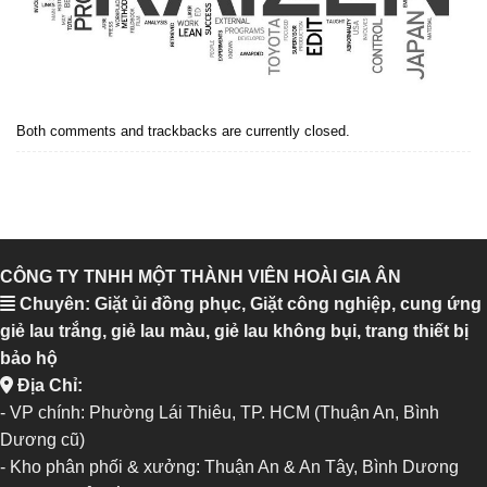
Both comments and trackbacks are currently closed.
CÔNG TY TNHH MỘT THÀNH VIÊN HOÀI GIA ÂN
Chuyên: Giặt ủi đồng phục, Giặt công nghiệp, cung ứng
giẻ lau trắng, giẻ lau màu, giẻ lau không bụi, trang thiết bị
bảo hộ
Địa Chỉ:
- VP chính: Phường Lái Thiêu, TP. HCM (Thuận An, Bình
Dương cũ)
- Kho phân phối & xưởng: Thuận An & An Tây, Bình Dương