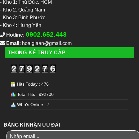
-
Kho 1: Thủ Đức, HCM
-
Kho 2: Quảng Nam
-
Kho 3: Bình Phước
-
Kho 4: Hưng Yên
0902.652.443
Hotline:
Email:
hoaigiaan@gmail.com
THỐNG KÊ TRUY CẬP
Hits Today : 476
Total Hits : 992700
Who's Online : 7
ĐĂNG KÍ NHẬN ƯU ĐÃI