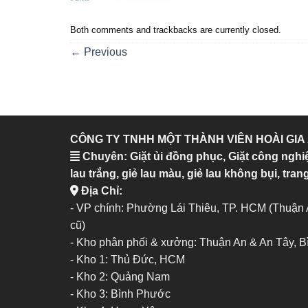
Both comments and trackbacks are currently closed.
←
Previous
CÔNG TY TNHH MỘT THÀNH VIÊN HOÀI GIA
Chuyên: Giặt ủi đồng phục, Giặt công nghi
lau trắng, giẻ lau màu, giẻ lau không bụi, trang
Địa Chỉ:
- VP chính: Phường Lái Thiêu, TP. HCM (Thuận
cũ)
- Kho phân phối & xưởng: Thuận An & An Tây, 
-
Kho 1: Thủ Đức, HCM
-
Kho 2: Quảng Nam
-
Kho 3: Bình Phước