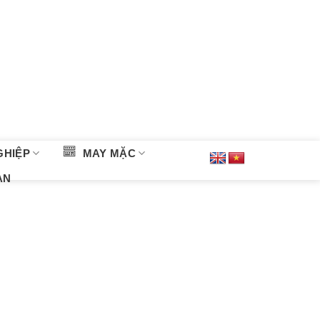
GHIỆP
MAY MẶC
ÀN