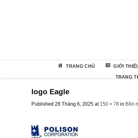
Skip
to
content
TRANG CHỦ
GIỚI THIỆ
TRANG TH
logo Eagle
Published
28 Tháng 6, 2025
at
150 × 78
in
Bồn r