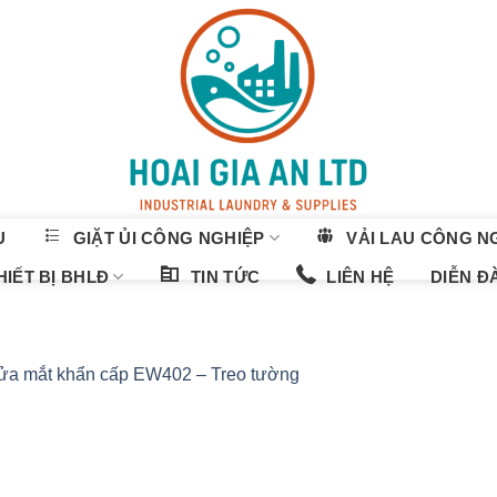
U
GIẶT ỦI CÔNG NGHIỆP
VẢI LAU CÔNG N
IẾT BỊ BHLĐ
TIN TỨC
LIÊN HỆ
DIỄN Đ
ửa mắt khẩn cấp EW402 – Treo tường