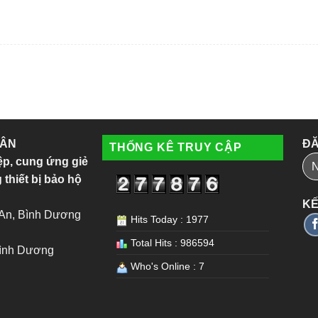
 ÂN
ĐĂ
THỐNG KÊ TRUY CẬP
ệp, cung ứng giẻ
 thiết bị bảo hộ
KẾ
 An, Bình Dương
Hits Today : 1977
Total Hits : 986594
Bình Dương
Who's Online : 7