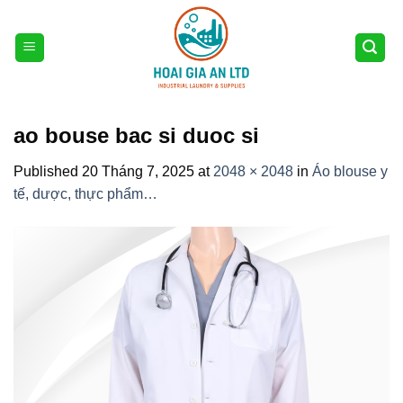
Skip
to
content
ao bouse bac si duoc si
Published
20 Tháng 7, 2025
at
2048 × 2048
in
Áo blouse y
tế, dược, thực phẩm…