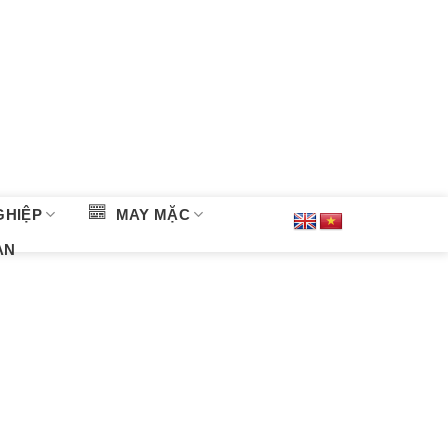
GHIỆP
MAY MẶC
ÀN