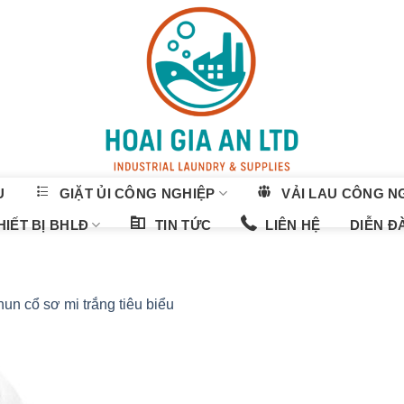
U
GIẶT ỦI CÔNG NGHIỆP
VẢI LAU CÔNG N
IẾT BỊ BHLĐ
TIN TỨC
LIÊN HỆ
DIỄN Đ
hun cổ sơ mi trắng tiêu biểu