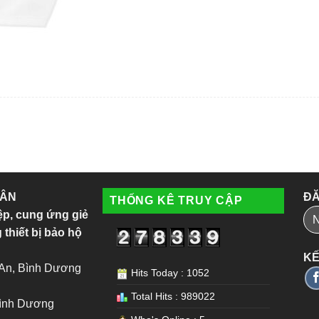
 ÂN
ĐĂ
THỐNG KÊ TRUY CẬP
ệp, cung ứng giẻ
 thiết bị bảo hộ
KẾ
 An, Bình Dương
Hits Today : 1052
Total Hits : 989022
Bình Dương