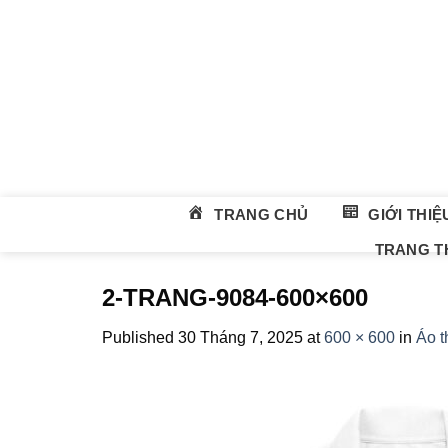
Skip
to
content
TRANG CHỦ
GIỚI THIỆ
TRANG TH
2-TRANG-9084-600×600
Published
30 Tháng 7, 2025
at
600 × 600
in
Áo t