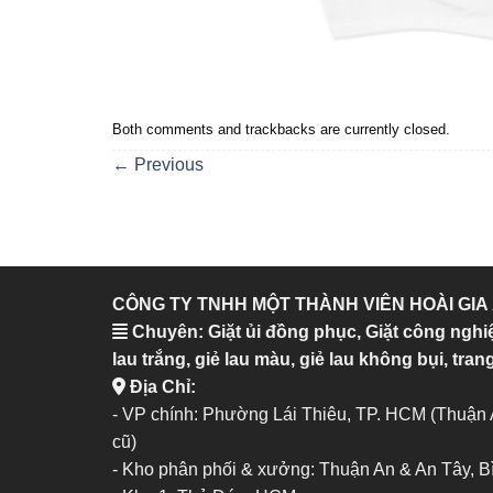
Both comments and trackbacks are currently closed.
←
Previous
CÔNG TY TNHH MỘT THÀNH VIÊN HOÀI GIA
Chuyên: Giặt ủi đồng phục, Giặt công nghi
lau trắng, giẻ lau màu, giẻ lau không bụi, trang
Địa Chỉ:
- VP chính: Phường Lái Thiêu, TP. HCM (Thuận
cũ)
- Kho phân phối & xưởng: Thuận An & An Tây, 