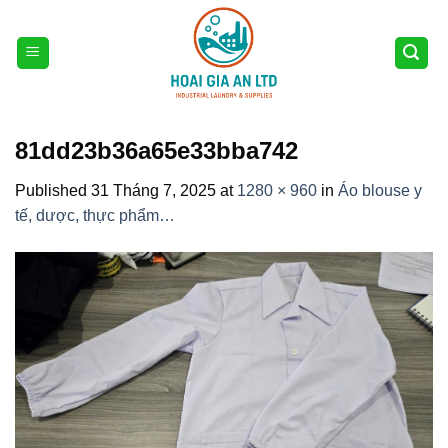
Skip
to
content
81dd23b36a65e33bba742
Published
31 Tháng 7, 2025
at
1280 × 960
in
Áo blouse y
tế, dược, thực phẩm…