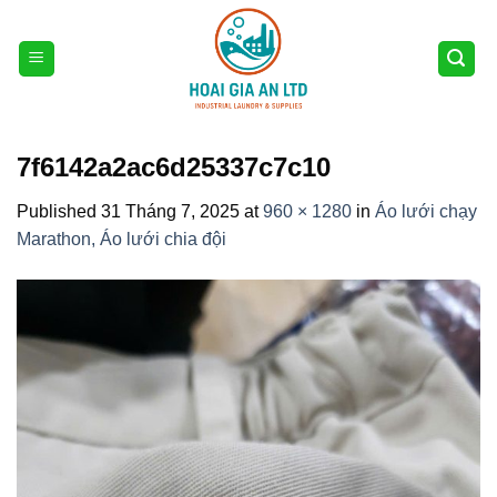
Skip
to
content
7f6142a2ac6d25337c7c10
Published
31 Tháng 7, 2025
at
960 × 1280
in
Áo lưới chạy
Marathon, Áo lưới chia đội