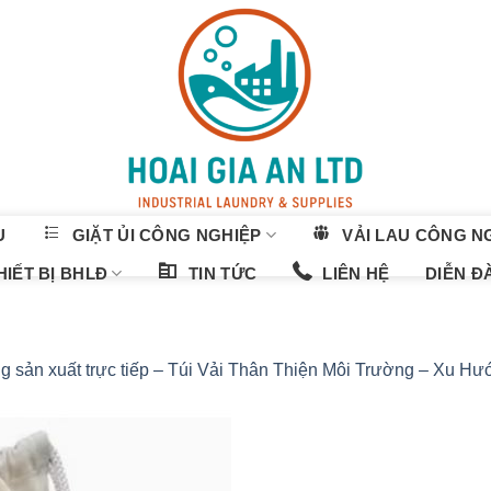
U
GIẶT ỦI CÔNG NGHIỆP
VẢI LAU CÔNG N
IẾT BỊ BHLĐ
TIN TỨC
LIÊN HỆ
DIỄN Đ
 sản xuất trực tiếp – Túi Vải Thân Thiện Môi Trường – Xu H