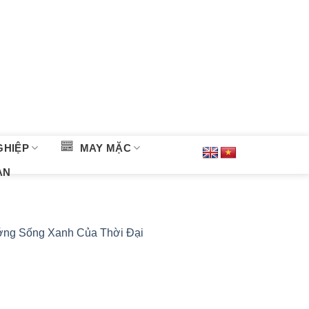
GHIỆP
MAY MẶC
ÀN
ướng Sống Xanh Của Thời Đại