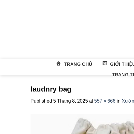
Skip
to
content
TRANG CHỦ
GIỚI THIỆ
TRANG TH
laudnry bag
Published
5 Tháng 8, 2025
at
557 × 666
in
Xưởng