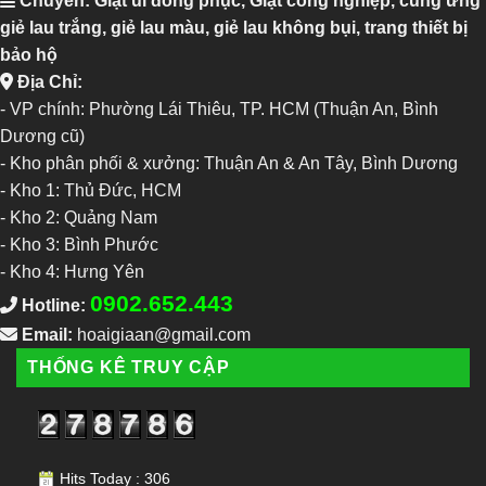
Chuyên: Giặt ủi đồng phục, Giặt công nghiệp, cung ứng
giẻ lau trắng, giẻ lau màu, giẻ lau không bụi, trang thiết bị
bảo hộ
Địa Chỉ:
- VP chính: Phường Lái Thiêu, TP. HCM (Thuận An, Bình
Dương cũ)
- Kho phân phối & xưởng: Thuận An & An Tây, Bình Dương
-
Kho 1: Thủ Đức, HCM
-
Kho 2: Quảng Nam
-
Kho 3: Bình Phước
-
Kho 4: Hưng Yên
0902.652.443
Hotline:
Email:
hoaigiaan@gmail.com
THỐNG KÊ TRUY CẬP
Hits Today : 306