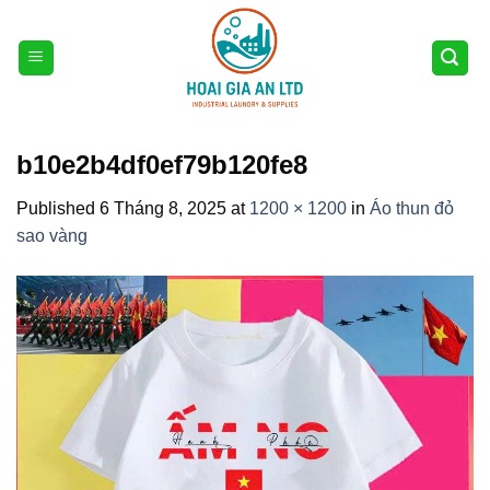
Skip
to
content
b10e2b4df0ef79b120fe8
Published
6 Tháng 8, 2025
at
1200 × 1200
in
Áo thun đỏ
sao vàng