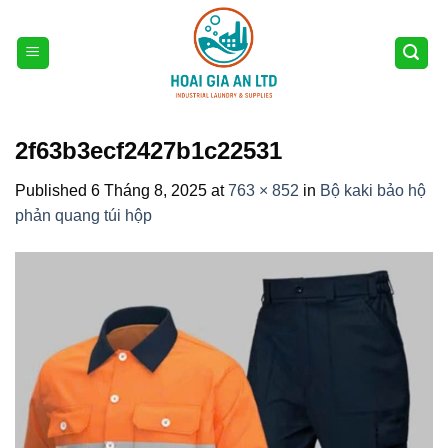
Skip
to
content
2f63b3ecf2427b1c22531
Published
6 Tháng 8, 2025
at
763 × 852
in
Bộ kaki bảo hộ
phản quang túi hộp