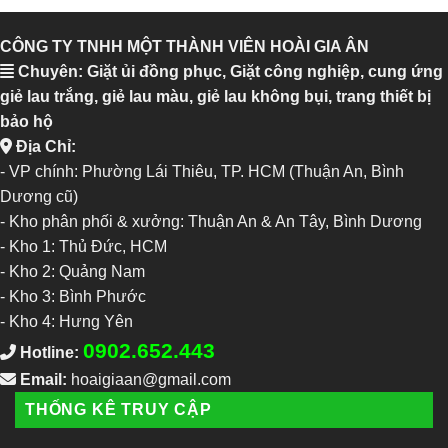
CÔNG TY TNHH MỘT THÀNH VIÊN HOÀI GIA ÂN
Chuyên: Giặt ủi đồng phục, Giặt công nghiệp, cung ứng
giẻ lau trắng, giẻ lau màu, giẻ lau không bụi, trang thiết bị
bảo hộ
Địa Chỉ:
- VP chính: Phường Lái Thiêu, TP. HCM (Thuận An, Bình
Dương cũ)
- Kho phân phối & xưởng: Thuận An & An Tây, Bình Dương
-
Kho 1: Thủ Đức, HCM
-
Kho 2: Quảng Nam
-
Kho 3: Bình Phước
-
Kho 4: Hưng Yên
0902.652.443
Hotline:
Email:
hoaigiaan@gmail.com
THỐNG KÊ TRUY CẬP