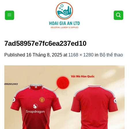
Skip
to
content
7ad58957e7fc6ea237ed10
Published
16 Tháng 8, 2025
at
1168 × 1280
in
Bộ thể thao