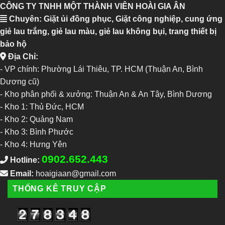
CÔNG TY TNHH MỘT THÀNH VIÊN HOÀI GIA ÂN
Chuyên: Giặt ủi đồng phục, Giặt công nghiệp, cung ứng
giẻ lau trắng, giẻ lau màu, giẻ lau không bụi, trang thiết bị
bảo hộ
Địa Chỉ:
- VP chính: Phường Lái Thiêu, TP. HCM (Thuận An, Bình
Dương cũ)
- Kho phân phối & xưởng: Thuận An & An Tây, Bình Dương
-
Kho 1: Thủ Đức, HCM
-
Kho 2: Quảng Nam
-
Kho 3: Bình Phước
-
Kho 4: Hưng Yên
0902.652.443
Hotline:
Email:
hoaigiaan@gmail.com
THỐNG KÊ TRUY CẬP