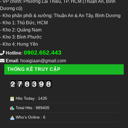
- VP chính: Phường Lái Thiêu, TP. HCM (Thuận An, Bình
Dương cũ)
- Kho phân phối & xưởng: Thuận An & An Tây, Bình Dương
-
Kho 1: Thủ Đức, HCM
-
Kho 2: Quảng Nam
-
Kho 3: Bình Phước
-
Kho 4: Hưng Yên
0902.652.443
Hotline:
Email:
hoaigiaan@gmail.com
THỐNG KÊ TRUY CẬP
Hits Today : 1435
Total Hits : 989405
Who's Online : 6