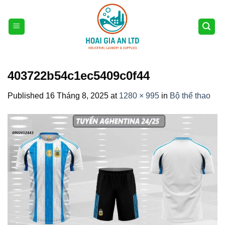
Skip
to
content
403722b54c1ec5409c0f44
Published
16 Tháng 8, 2025
at
1280 × 995
in
Bộ thể thao