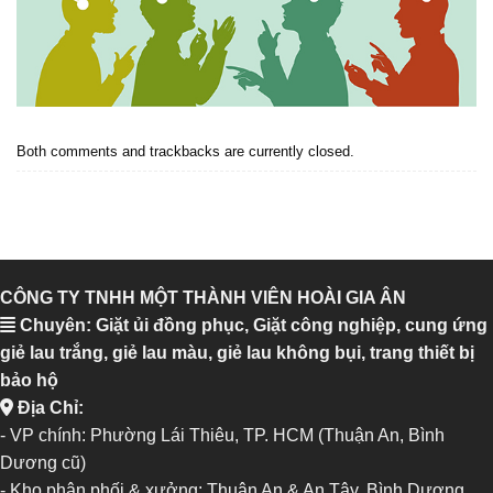
Both comments and trackbacks are currently closed.
CÔNG TY TNHH MỘT THÀNH VIÊN HOÀI GIA ÂN
Chuyên: Giặt ủi đồng phục, Giặt công nghiệp, cung ứng
giẻ lau trắng, giẻ lau màu, giẻ lau không bụi, trang thiết bị
bảo hộ
Địa Chỉ:
- VP chính: Phường Lái Thiêu, TP. HCM (Thuận An, Bình
Dương cũ)
- Kho phân phối & xưởng: Thuận An & An Tây, Bình Dương