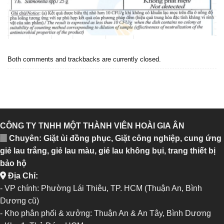
Both comments and trackbacks are currently closed.
CÔNG TY TNHH MỘT THÀNH VIÊN HOÀI GIA ÂN
Chuyên: Giặt ủi đồng phục, Giặt công nghiệp, cung ứng
giẻ lau trắng, giẻ lau màu, giẻ lau không bụi, trang thiết bị
bảo hộ
Địa Chỉ:
- VP chính: Phường Lái Thiêu, TP. HCM (Thuận An, Bình
Dương cũ)
- Kho phân phối & xưởng: Thuận An & An Tây, Bình Dương