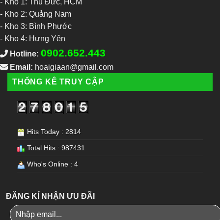
-
Kho 1: Thủ Đức, HCM
-
Kho 2: Quảng Nam
-
Kho 3: Bình Phước
-
Kho 4: Hưng Yên
0902.652.443
Hotline:
Email:
hoaigiaan@gmail.com
THỐNG KÊ TRUY CẬP
Hits Today : 2814
Total Hits : 987431
Who's Online : 4
ĐĂNG KÍ NHẬN ƯU ĐÃI