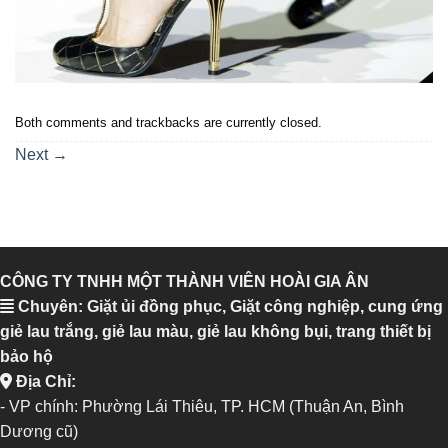
Both comments and trackbacks are currently closed.
Next
→
CÔNG TY TNHH MỘT THÀNH VIÊN HOÀI GIA ÂN
Chuyên: Giặt ủi đồng phục, Giặt công nghiệp, cung ứng
giẻ lau trắng, giẻ lau màu, giẻ lau không bụi, trang thiết bị
bảo hộ
Địa Chỉ:
- VP chính: Phường Lái Thiêu, TP. HCM (Thuận An, Bình
Dương cũ)