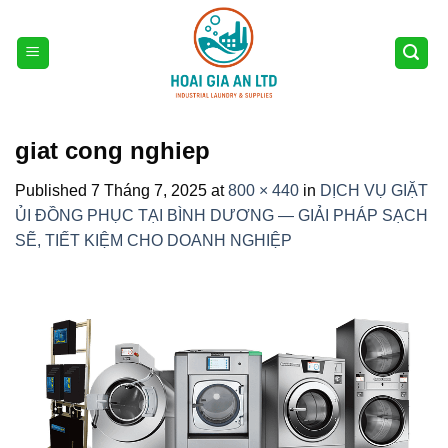
Skip
to
content
giat cong nghiep
Published
7 Tháng 7, 2025
at
800 × 440
in
DỊCH VỤ GIẶT
ỦI ĐỒNG PHỤC TẠI BÌNH DƯƠNG — GIẢI PHÁP SẠCH
SẼ, TIẾT KIỆM CHO DOANH NGHIỆP