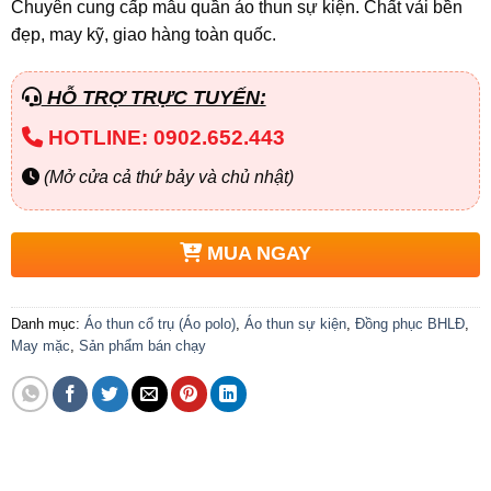
Chuyên cung cấp mẫu quần áo thun sự kiện. Chất vải bền
đẹp, may kỹ, giao hàng toàn quốc.
HỖ TRỢ TRỰC TUYẾN:
HOTLINE: 0902.652.443
(Mở cửa cả thứ bảy và chủ nhật)
MUA NGAY
Danh mục:
Áo thun cổ trụ (Áo polo)
,
Áo thun sự kiện
,
Đồng phục BHLĐ
,
May mặc
,
Sản phẩm bán chạy