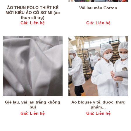
ÁO THUN POLO THIẾT KẾ
Vải lau màu Cotton
MỚI KIỂU ÁO CỔ SƠ MI (áo
thun cổ trụ)
Giá: Liên hệ
Giá: Liên hệ
Giẻ lau, vải lau trắng không
Áo blouse y tế, dược, thực
bụi
phẩm…
Giá: Liên hệ
Giá: Liên hệ