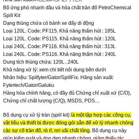
Bộ ứng phó nhanh dầu và hóa chất tràn đổ PetroChemical
Spill Kit
Dạng thùng chứa có bánh xe đẩy di động
Loại 120L. Code: PF115. Khả năng thấm hút : 185L
Loại 120L. Code: PS115. Khả năng thấm hút : 120L
Loại 240L. Code: PF116. Khả năng thấm hút : 313L
Loại 240L. Code: PS116. Khả năng thấm hút : 240L
Dung tích thùng chứa: 120L , 240L
Khả năng xử lý: xem chi tiết nội dung bên dưới
Nhãn hiệu: Spilfyter/Gator/SpillFix. Hãng sản xuất:
Fytertech/Gator/Galuku
Hàng hóa chính hãng, có đầy đủ Chứng chỉ xuất xứ (C/O),
Chứng chỉ chất lượng (C/Q), MSDS, PDS…
Bộ dụng cụ xử lý tràn (spill kit)
là một tập hợp các công cụ,
vật liệu và thiết bị được đóng gói sẵn để xử lý nhanh chóng
các sự cố tràn đổ, rò rỉ, rơi vãi chất lỏng
.
Bộ dụng cụ này
giúp kiểm soát và dọn dẹp nhanh chóng, giảm thiểu tác