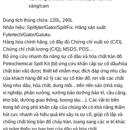
vàng/cam
Dung tích thùng chứa: 120L, 240L
Nhãn hiệu: Spilfyter/Gator/SpillFix. Hãng sản xuất:
Fytertech/Gator/Galuku
Hàng hóa chính hãng, có đầy đủ Chứng chỉ xuất xứ (C/O),
Chứng chỉ chất lượng (C/Q), MSDS, PDS…
Bộ ứng cứu nhanh đa năng sự cố dầu và hóa chất tràn đổ
Petrochemical Spill Kit (bộ ứng cứu khẩn cấp sự cố dầu/hóa
chất tràn vãi) được thiết kế nhằm mục đích đáp ứng nhu cầu
của khách hàng để xử lý các sự cố tràn đổ, rơi vãi các chất
lỏng như dầu, hóa chất, dung môi…trên nền sàn (nhà máy,
xí nghiệp, phân xưởng, xưởng bảo dưỡng bảo trì, cầu cảng,
kho bãi, đường giao thông, boong tàu…). Các vật tư bên
trong bộ ứng phó khẩn cấp của chúng tôi có khả năng thấm
hút cực nhanh và hiệu quả khi xảy ra sự cố, giúp cô lập và
chống chất lỏng tràn đổ chảy tràn, loang sang các vị trí khác
và giảm thiểu sự bay hơi của dầu và hóa chất.