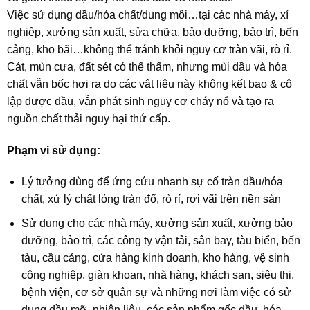
Việc sử dụng dầu/hóa chất/dung môi…tại các nhà máy, xí
nghiệp, xưởng sản xuất, sửa chữa, bảo dưỡng, bảo trì, bến
cảng, kho bãi…không thể tránh khỏi nguy cơ tràn vãi, rò rỉ.
Cát, mùn cưa, đất sét có thể thấm, nhưng mùi dầu và hóa
chất vẫn bốc hơi ra do các vật liệu này không kết bao & cô
lập được dầu, vẫn phát sinh nguy cơ cháy nổ và tạo ra
nguồn chất thải nguy hại thứ cấp.
Phạm vi sử dụng:
Lý tưởng dùng để ứng cứu nhanh sự cố tràn dầu/hóa
chất, xử lý chất lỏng tràn đổ, rò rỉ, rơi vãi trên nền sàn
Sử dụng cho các nhà máy, xưởng sản xuất, xưởng bảo
dưỡng, bảo trì, các công ty vận tải, sân bay, tàu biển, bến
tàu, cầu cảng, cửa hàng kinh doanh, kho hàng, vệ sinh
công nghiệp, giàn khoan, nhà hàng, khách sạn, siêu thị,
bệnh viện, cơ sở quân sự và những nơi làm việc có sử
dụng dầu mỡ, nhiên liệu, các sản phẩm gốc dầu, hóa