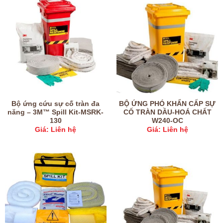
Bộ ứng cứu sự cố tràn đa
BỘ ỨNG PHÓ KHẨN CẤP SỰ
năng – 3M™ Spill Kit-MSRK-
CỐ TRÀN DẦU-HOÁ CHẤT
130
W240-OC
Giá: Liên hệ
Giá: Liên hệ