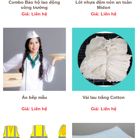
Combo Bảo hộ lao động
Lót nhựa đệm nón an toàn
công trường
Midori
Giá: Liên hệ
Giá: Liên hệ
Áo bếp mẫu
Vải lau trắng Cotton
Giá: Liên hệ
Giá: Liên hệ