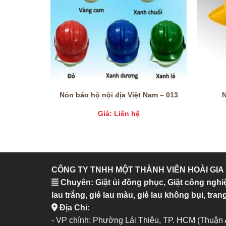
Nón bảo hộ nội địa Việt Nam – 013
Giá: Liên hệ
CÔNG TY TNHH MỘT THÀNH VIÊN HOÀI GIA
Chuyên: Giặt ủi đồng phục, Giặt công nghi
lau trắng, giẻ lau màu, giẻ lau không bụi, trang
Địa Chỉ:
- VP chính: Phường Lái Thiêu, TP. HCM (Thuận