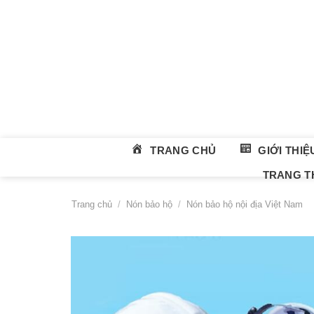
Skip
to
content
TRANG CHỦ
GIỚI THIỆ
TRANG TH
Trang chủ
/
Nón bảo hộ
/
Nón bảo hộ nội địa Việt Nam