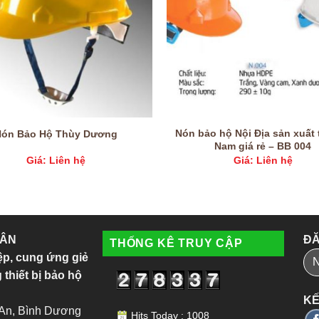
Nón bảo hộ Nội Địa sản xuất t
Nón Bảo Hộ Thùy Dương
Nam giá rẻ – BB 004
Giá: Liên hệ
Giá: Liên hệ
 ÂN
ĐĂ
THỐNG KÊ TRUY CẬP
ệp, cung ứng giẻ
 thiết bị bảo hộ
KẾ
 An, Bình Dương
Hits Today : 1008