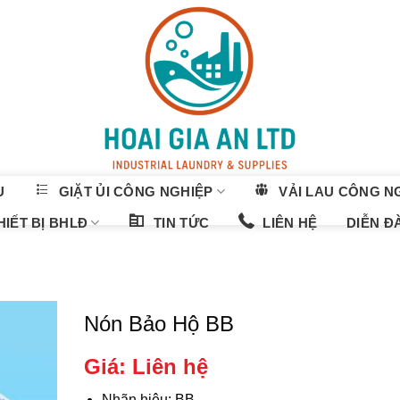
U
GIẶT ỦI CÔNG NGHIỆP
VẢI LAU CÔNG N
IẾT BỊ BHLĐ
TIN TỨC
LIÊN HỆ
DIỄN Đ
Nón Bảo Hộ BB
Giá: Liên hệ
Nhãn hiệu: BB