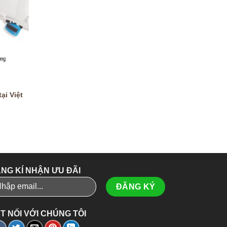
ại Việt
NG KÍ NHẬN ƯU ĐÃI
T NỐI VỚI CHÚNG TÔI