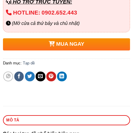
HỖ TRỢ TRỰC TUYẾN:
HOTLINE: 0902.652.443
(Mở cửa cả thứ bảy và chủ nhật)
MUA NGAY
Danh mục:
Tạp dề
MÔ TẢ