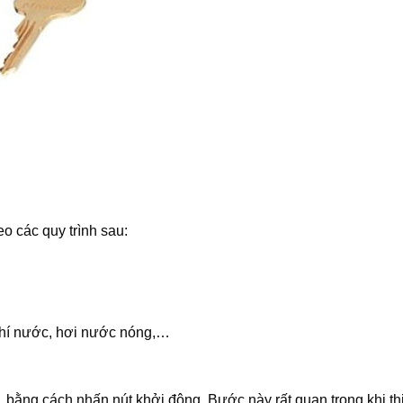
eo các quy trình sau:
khí nước, hơi nước nóng,…
 bằng cách nhấn nút khởi động. Bước này rất quan trọng khi thi