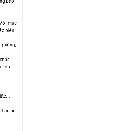
ông báo
 Với mục
ác biện
nghiêng,
 khác
 tiến
…
 tắc…,
 hai lần