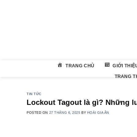
Skip
to
content
TRANG CHỦ
GIỚI THIỆ
TRANG TH
TIN TỨC
Lockout Tagout là gì? Những l
POSTED ON
27 THÁNG 6, 2025
BY
HOÀI GIA ÂN