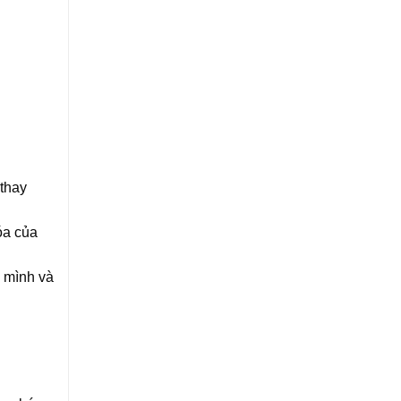
thay
óa của
a mình và