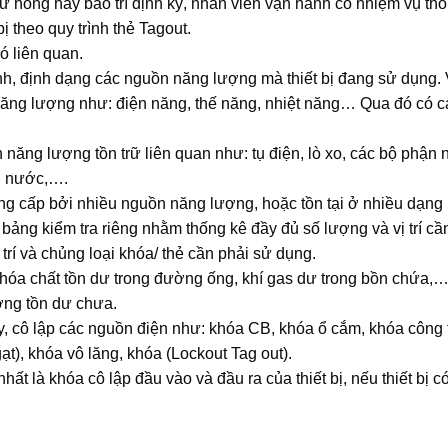
ư hỏng hay bảo trì định kỳ, nhân viên vận hành có nhiệm vụ th
ị theo quy trình thẻ Tagout.
ó liên quan.
định, định dạng các nguồn năng lượng mà thiết bị đang sử dụng.
năng lượng như: điện năng, thế năng, nhiệt năng… Qua đó có c
năng lượng tồn trữ liên quan như: tụ điện, lò xo, các bộ phận 
ơi nước,….
g cấp bởi nhiều nguồn năng lượng, hoặc tồn tại ở nhiều dạng
à bảng kiểm tra riêng nhằm thống kê đầy đủ số lượng và vị trí cần
 trí và chủng loại khóa/ thẻ cần phải sử dụng.
 hóa chất tồn dư trong đường ống, khí gas dư trong bồn chứa,
ượng tồn dư chưa.
ly, cô lập các nguồn điện như: khóa CB, khóa ổ cắm, khóa công
t), khóa vô lăng, khóa (Lockout Tag out).
ất là khóa cô lập đầu vào và đầu ra của thiết bị, nếu thiết bị có