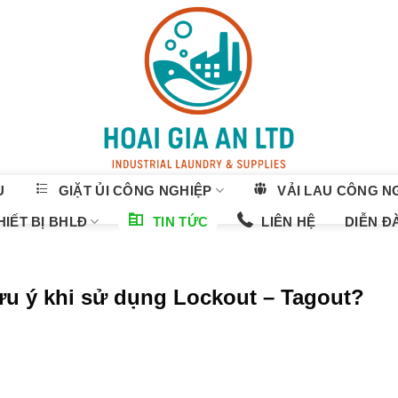
U
GIẶT ỦI CÔNG NGHIỆP
VẢI LAU CÔNG N
IẾT BỊ BHLĐ
TIN TỨC
LIÊN HỆ
DIỄN Đ
ưu ý khi sử dụng Lockout – Tagout?