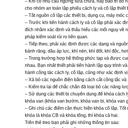
– Khi có nhu cầu ngừng sửa chữa, hay bảo trì do h
cho nhóm an toàn lập phiếu cách ly và cô lập thiết b
– Tắt nguồn cô lập các thiết bị, dụng cụ, máy móc c
– Trước khi tiến hành cách ly và cô lập phải xác 
đích nhằm xác định và thấu hiểu các mối nguy về 
pháp kiểm soát rủi ro liên quan.
– Tiếp theo, phải xác định được các dạng và nguồn 
bánh răng, dầu áp lực, khí nén, khí đốt, khí độc, h
– Trong trường hợp hệ thống phức tạp và được cun
nhau. Bạn nhất thiết phải tiến hành lập quy trình v
hành công tác cách ly, cô lập, cũng như xác định vị
– Xả bỏ các nguồn điện bằng cách cắt công tắc và
– Kiểm tra lại để chắc chắn đã loại bỏ các năng l
– Sử dụng các thiết bị chuyên dụng để khóa cách 
khóa van (khóa van bướm, khóa van bi, khóa van gạ
– Ghi chú các điểm cần thực hiện khóa cô lập. Tốt nh
khóa là khóa CB và khóa tổng, thì khóa cả hai.
Trên thẻ treo bạn phải ghi những thông tin sau: