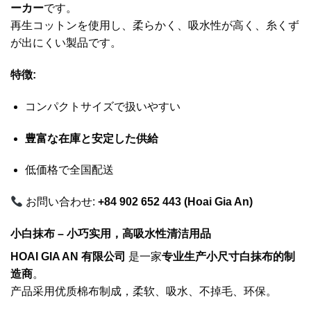
ーカー
です。
再生コットンを使用し、柔らかく、吸水性が高く、糸くず
が出にくい製品です。
特徴:
コンパクトサイズで扱いやすい
豊富な在庫と安定した供給
低価格で全国配送
お問い合わせ:
+84 902 652 443 (Hoai Gia An)
小白抹布 – 小巧实用，高吸水性清洁用品
HOAI GIA AN 有限公司
是一家
专业生产小尺寸白抹布的制
造商
。
产品采用优质棉布制成，柔软、吸水、不掉毛、环保。