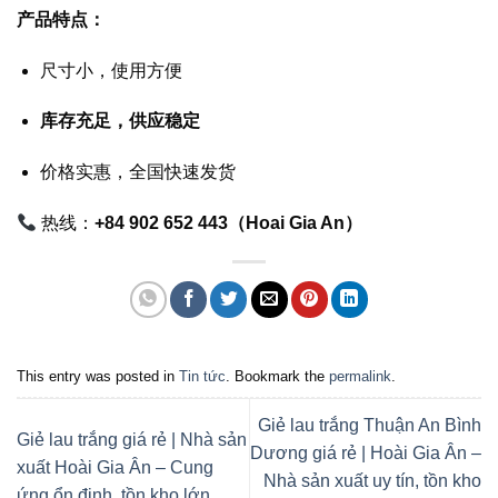
产品特点：
尺寸小，使用方便
库存充足，供应稳定
价格实惠，全国快速发货
热线：
+84 902 652 443（Hoai Gia An）
This entry was posted in
Tin tức
. Bookmark the
permalink
.
Giẻ lau trắng Thuận An Bình
Giẻ lau trắng giá rẻ | Nhà sản
Dương giá rẻ | Hoài Gia Ân –
xuất Hoài Gia Ân – Cung
Nhà sản xuất uy tín, tồn kho
ứng ổn định, tồn kho lớn