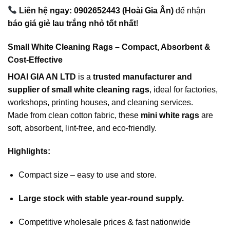
Liên hệ ngay: 0902652443 (Hoài Gia Ân)
để nhận
báo giá giẻ lau trắng nhỏ tốt nhất
!
Small White Cleaning Rags – Compact, Absorbent &
Cost-Effective
HOAI GIA AN LTD
is a
trusted manufacturer and
supplier of small white cleaning rags
, ideal for factories,
workshops, printing houses, and cleaning services.
Made from clean cotton fabric, these
mini white rags
are
soft, absorbent, lint-free, and eco-friendly.
Highlights:
Compact size – easy to use and store.
Large stock with stable year-round supply.
Competitive wholesale prices & fast nationwide