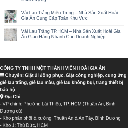
Vải Lau Trắng Miền Trung – Nhà Sản Xuất Hoài
Gia Ân Cung Cấp Toàn Khu Vực
Vải Lau Trắng TP.HCM – Nhà Sản Xuất Hoài Gia
Ân Giao Hàng Nhanh Cho Doanh Nghiệp
CÔNG TY TNHH MỘT THÀNH VIÊN HOÀI GIA ÂN
Chuyên: Giặt ủi đồng phục, Giặt công nghiệp, cung ứng
giẻ lau trắng, giẻ lau màu, giẻ lau không bụi, trang thiết bị
bảo hộ
Địa Chỉ:
- VP chính: Phường Lái Thiêu, TP. HCM (Thuận An, Bình
Dương cũ)
- Kho phân phối & xưởng: Thuận An & An Tây, Bình Dương
-
Kho 1: Thủ Đức, HCM