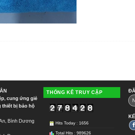
 ÂN
ĐĂ
THỐNG KÊ TRUY CẬP
ệp, cung ứng giẻ
 thiết bị bảo hộ
KẾ
 An, Bình Dương
Hits Today : 1656
Total Hits : 989626