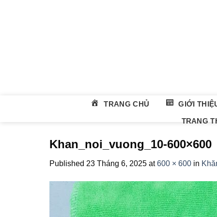
Skip
to
content
TRANG CHỦ
GIỚI THIỆ
TRANG TH
Khan_noi_vuong_10-600×600
Published
23 Tháng 6, 2025
at
600 × 600
in
Khăn