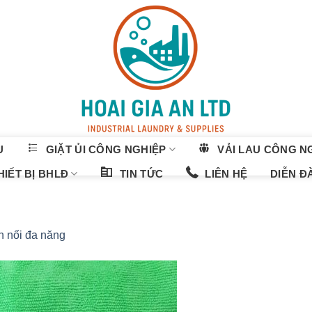
U
GIẶT ỦI CÔNG NGHIỆP
VẢI LAU CÔNG N
IẾT BỊ BHLĐ
TIN TỨC
LIÊN HỆ
DIỄN Đ
 nối đa năng