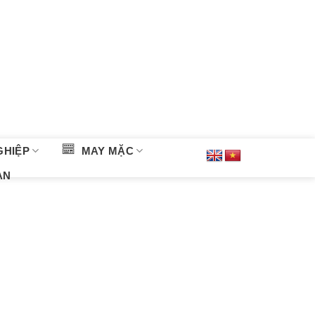
GHIỆP
MAY MẶC
ÀN