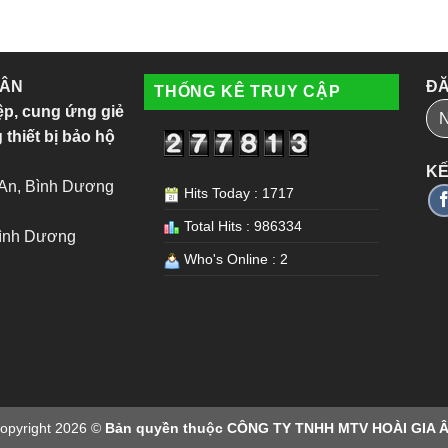
 ÂN
ĐĂ
THỐNG KÊ TRUY CẬP
ệp, cung ứng giẻ
 thiết bị bảo hộ
KẾ
 An, Bình Dương
Hits Today : 1717
Total Hits : 986334
Bình Dương
Who's Online : 2
opyright 2026 ©
Bản quyền thuộc CÔNG TY TNHH MTV HOÀI GIA 