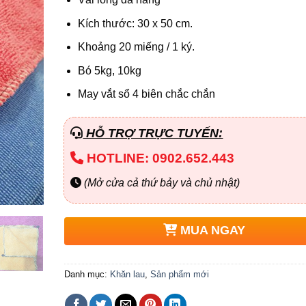
Kích thước: 30 x 50 cm.
Khoảng 20 miếng / 1 ký.
Bó 5kg, 10kg
May vắt sổ 4 biên chắc chắn
HỖ TRỢ TRỰC TUYẾN:
HOTLINE: 0902.652.443
(Mở cửa cả thứ bảy và chủ nhật)
MUA NGAY
Danh mục:
Khăn lau
,
Sản phẩm mới