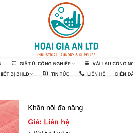
U
GIẶT ỦI CÔNG NGHIỆP
VẢI LAU CÔNG N
IẾT BỊ BHLĐ
TIN TỨC
LIÊN HỆ
DIỄN Đ
Khăn nối đa năng
Giá: Liên hệ
Vải lông đa năng