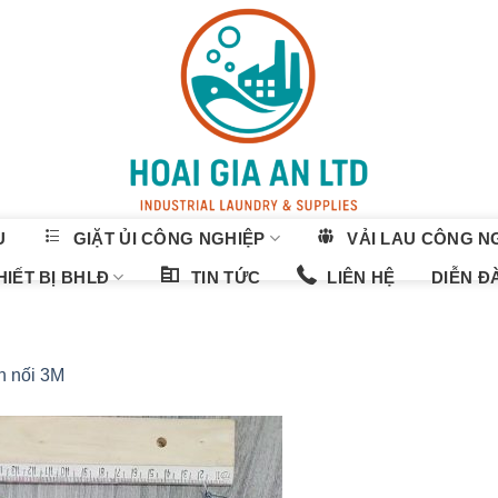
U
GIẶT ỦI CÔNG NGHIỆP
VẢI LAU CÔNG N
IẾT BỊ BHLĐ
TIN TỨC
LIÊN HỆ
DIỄN Đ
n nối 3M