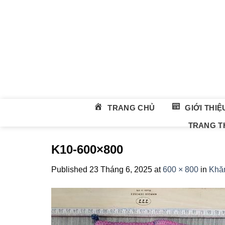
Skip
to
content
TRANG CHỦ
GIỚI THIỆ
TRANG TH
K10-600×800
Published
23 Tháng 6, 2025
at
600 × 800
in
Khă