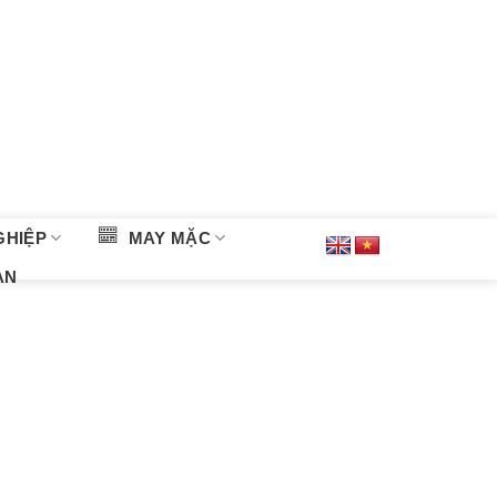
GHIỆP
MAY MẶC
ÀN