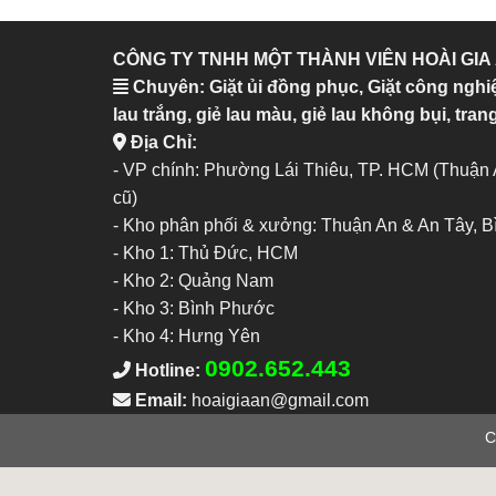
CÔNG TY TNHH MỘT THÀNH VIÊN HOÀI GIA
Chuyên: Giặt ủi đồng phục, Giặt công nghi
lau trắng, giẻ lau màu, giẻ lau không bụi, trang
Địa Chỉ:
- VP chính: Phường Lái Thiêu, TP. HCM (Thuận
cũ)
- Kho phân phối & xưởng: Thuận An & An Tây, 
-
Kho 1: Thủ Đức, HCM
-
Kho 2: Quảng Nam
-
Kho 3: Bình Phước
-
Kho 4: Hưng Yên
0902.652.443
Hotline:
Email:
hoaigiaan@gmail.com
C