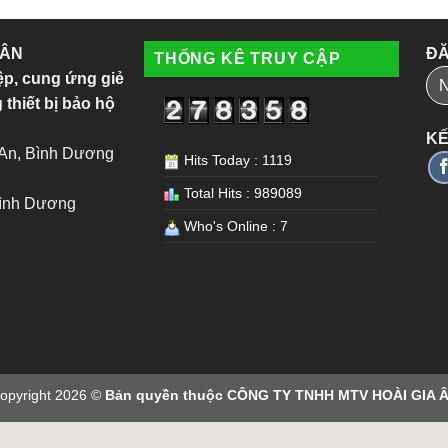
 ÂN
ĐĂ
THỐNG KÊ TRUY CẬP
ệp, cung ứng giẻ
 thiết bị bảo hộ
KẾ
 An, Bình Dương
Hits Today : 1119
Total Hits : 989089
Bình Dương
Who's Online : 7
opyright 2026 ©
Bản quyền thuộc CÔNG TY TNHH MTV HOÀI GIA 