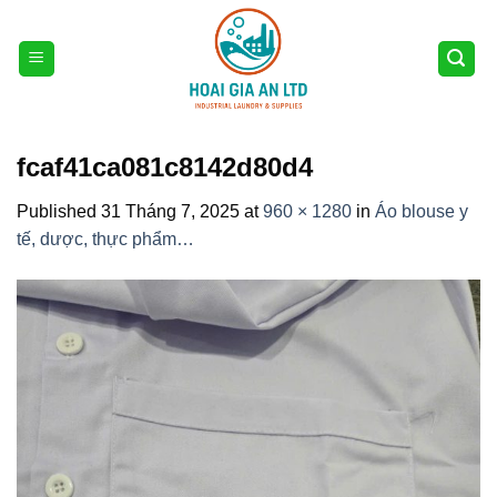
Skip
to
content
fcaf41ca081c8142d80d4
Published
31 Tháng 7, 2025
at
960 × 1280
in
Áo blouse y
tế, dược, thực phẩm…