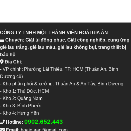
CÔNG TY TNHH MỘT THÀNH VIÊN HOÀI GIA ÂN
Chuyên: Giặt ủi đồng phục, Giặt công nghiệp, cung ứng
giẻ lau trắng, giẻ lau màu, giẻ lau không bụi, trang thiết bị
bảo hộ
Địa Chỉ:
- VP chính: Phường Lái Thiêu, TP. HCM (Thuận An, Bình
Dương cũ)
- Kho phân phối & xưởng: Thuận An & An Tây, Bình Dương
-
Kho 1: Thủ Đức, HCM
-
Kho 2: Quảng Nam
-
Kho 3: Bình Phước
-
Kho 4: Hưng Yên
0902.652.443
Hotline:
Email:
hoaigiaan@gmail.com