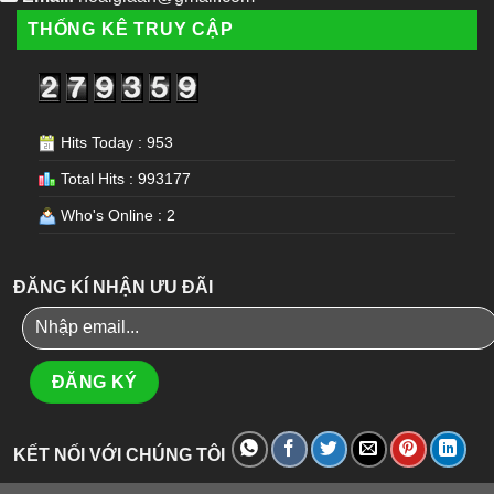
THỐNG KÊ TRUY CẬP
Hits Today : 953
Total Hits : 993177
Who's Online : 2
ĐĂNG KÍ NHẬN ƯU ĐÃI
KẾT NỐI VỚI CHÚNG TÔI