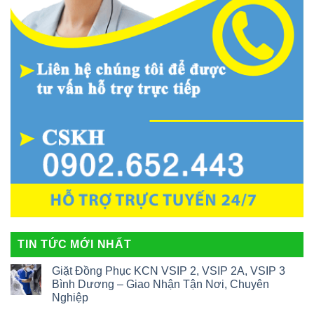
TIN TỨC MỚI NHẤT
Giặt Đồng Phục KCN VSIP 2, VSIP 2A, VSIP 3
Bình Dương – Giao Nhận Tận Nơi, Chuyên
Nghiệp