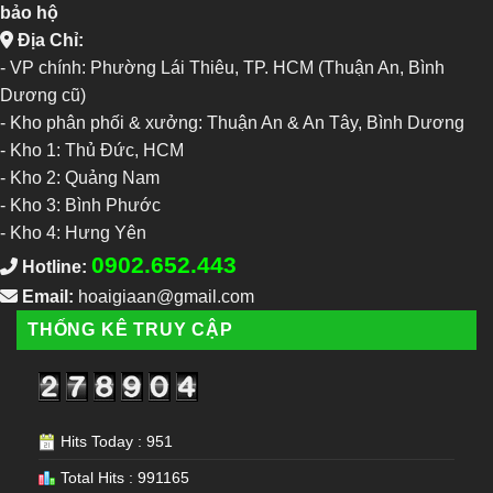
bảo hộ
Địa Chỉ:
- VP chính: Phường Lái Thiêu, TP. HCM (Thuận An, Bình
Dương cũ)
- Kho phân phối & xưởng: Thuận An & An Tây, Bình Dương
-
Kho 1: Thủ Đức, HCM
-
Kho 2: Quảng Nam
-
Kho 3: Bình Phước
-
Kho 4: Hưng Yên
0902.652.443
Hotline:
Email:
hoaigiaan@gmail.com
THỐNG KÊ TRUY CẬP
Hits Today : 951
Total Hits : 991165