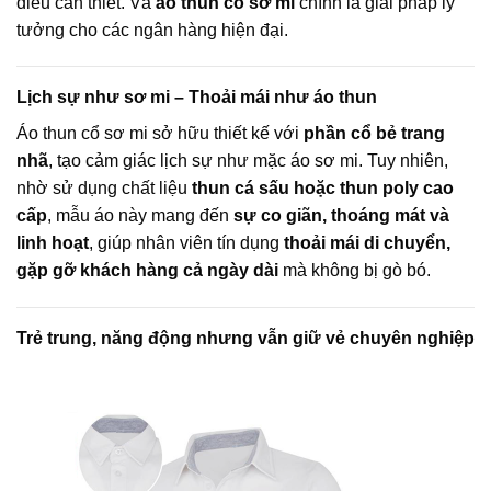
điều cần thiết. Và
áo thun cổ sơ mi
chính là giải pháp lý
tưởng cho các ngân hàng hiện đại.
Lịch sự như sơ mi – Thoải mái như áo thun
Áo thun cổ sơ mi sở hữu thiết kế với
phần cổ bẻ trang
nhã
, tạo cảm giác lịch sự như mặc áo sơ mi. Tuy nhiên,
nhờ sử dụng chất liệu
thun cá sấu hoặc thun poly cao
cấp
, mẫu áo này mang đến
sự co giãn, thoáng mát và
linh hoạt
, giúp nhân viên tín dụng
thoải mái di chuyển,
gặp gỡ khách hàng cả ngày dài
mà không bị gò bó.
Trẻ trung, năng động nhưng vẫn giữ vẻ chuyên nghiệp