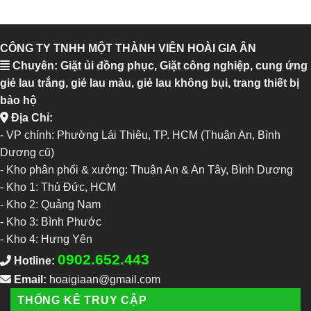
CÔNG TY TNHH MỘT THÀNH VIÊN HOÀI GIA ÂN
Chuyên: Giặt ủi đồng phục, Giặt công nghiệp, cung ứng
giẻ lau trắng, giẻ lau màu, giẻ lau không bụi, trang thiết bị
bảo hộ
Địa Chỉ:
- VP chính: Phường Lái Thiêu, TP. HCM (Thuận An, Bình
Dương cũ)
- Kho phân phối & xưởng: Thuận An & An Tây, Bình Dương
-
Kho 1: Thủ Đức, HCM
-
Kho 2: Quảng Nam
-
Kho 3: Bình Phước
-
Kho 4: Hưng Yên
0902.652.443
Hotline:
Email:
hoaigiaan@gmail.com
THỐNG KÊ TRUY CẬP