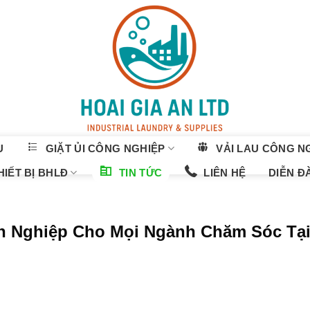
U
GIẶT ỦI CÔNG NGHIỆP
VẢI LAU CÔNG N
IẾT BỊ BHLĐ
TIN TỨC
LIÊN HỆ
DIỄN Đ
n Nghiệp Cho Mọi Ngành Chăm Sóc Tạ