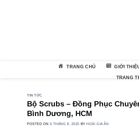
Skip
to
content
TRANG CHỦ
GIỚI THIỆ
TRANG TH
TIN TỨC
Bộ Scrubs – Đồng Phục Chuyê
Bình Dương, HCM
POSTED ON
6 THÁNG 8, 2025
BY
HOÀI GIA ÂN