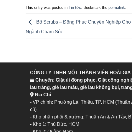
This entry was posted in
Tin tức
. Bookmark the
permalink
.
Bộ Scrubs – Đồng Phục Chuyên Nghiệp Cho
Ngành Chăm Sóc
CÔNG TY TNHH MỘT THÀNH VIÊN HOÀI GIA
Chuyên: Giặt ủi đồng phục, Giặt công nghi
lau trắng, giẻ lau màu, giẻ lau không bụi, trang
Địa Chỉ:
- VP chính: Phường Lái Thiêu, TP. HCM (Thuận
cũ)
- Kho phân phối & xưởng: Thuận An & An Tây, 
-
Kho 1: Thủ Đức, HCM
-
Kho 2: Quảng Nam