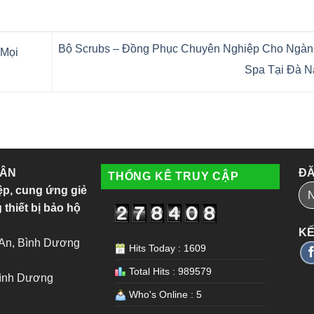
Bộ Scrubs – Đồng Phục Chuyên Nghiệp Cho Ngàn
 Mọi
Spa Tại Đà 
 ÂN
ĐĂ
THỐNG KÊ TRUY CẬP
ệp, cung ứng giẻ
 thiết bị bảo hộ
KẾ
 An, Bình Dương
Hits Today : 1609
Total Hits : 989579
Bình Dương
Who's Online : 5