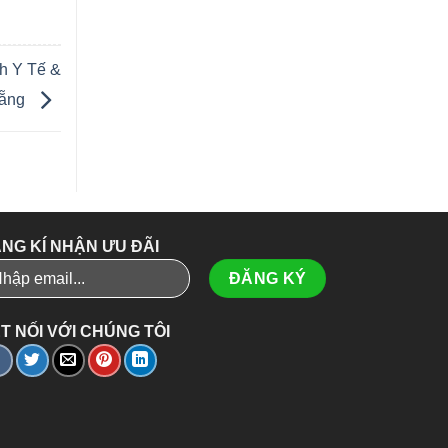
h Y Tế &
Nẵng
NG KÍ NHẬN ƯU ĐÃI
T NỐI VỚI CHÚNG TÔI