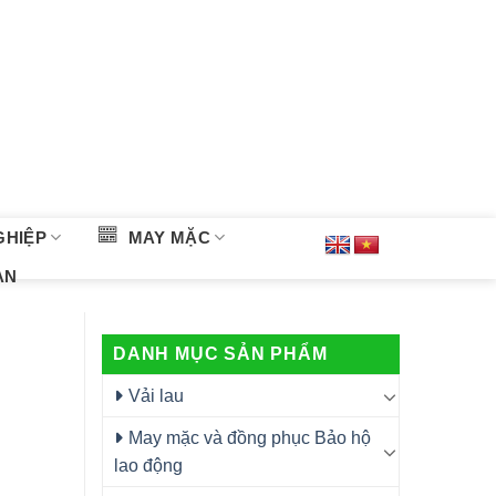
GHIỆP
MAY MẶC
ÀN
DANH MỤC SẢN PHẨM
i
Vải lau
May mặc và đồng phục Bảo hộ
lao động