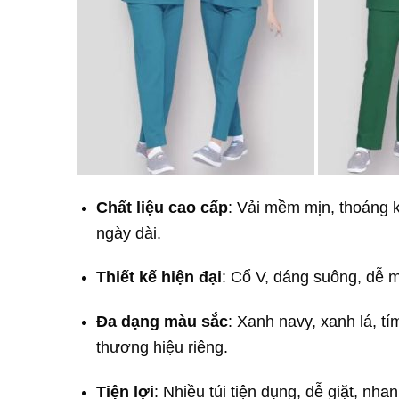
Chất liệu cao cấp
: Vải mềm mịn, thoáng k
ngày dài.
Thiết kế hiện đại
: Cổ V, dáng suông, dễ 
Đa dạng màu sắc
: Xanh navy, xanh lá, t
thương hiệu riêng.
Tiện lợi
: Nhiều túi tiện dụng, dễ giặt, nha