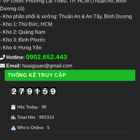
- VP chính: Phường Lái Thiêu, TP. HCM (Thuận An, Bình
Dương cũ)
- Kho phân phối & xưởng: Thuận An & An Tây, Bình Dương
-
Kho 1: Thủ Đức, HCM
-
Kho 2: Quảng Nam
-
Kho 3: Bình Phước
-
Kho 4: Hưng Yên
0902.652.443
Hotline:
Email:
hoaigiaan@gmail.com
THỐNG KÊ TRUY CẬP
Hits Today : 90
Total Hits : 992314
Who's Online : 5