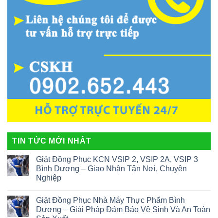
TIN TỨC MỚI NHẤT
Giặt Đồng Phục KCN VSIP 2, VSIP 2A, VSIP 3
Bình Dương – Giao Nhận Tận Nơi, Chuyên
Nghiệp
Giặt Đồng Phục Nhà Máy Thực Phẩm Bình
Dương – Giải Pháp Đảm Bảo Vệ Sinh Và An Toàn