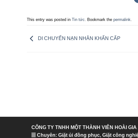
This entry was posted in
Tin tức
. Bookmark the
permalink
.
DI CHUYỂN NẠN NHÂN KHẨN CẤP
CÔNG TY TNHH MỘT THÀNH VIÊN HOÀI GIA
Chuyên: Giặt ủi đồng phục, Giặt công nghi