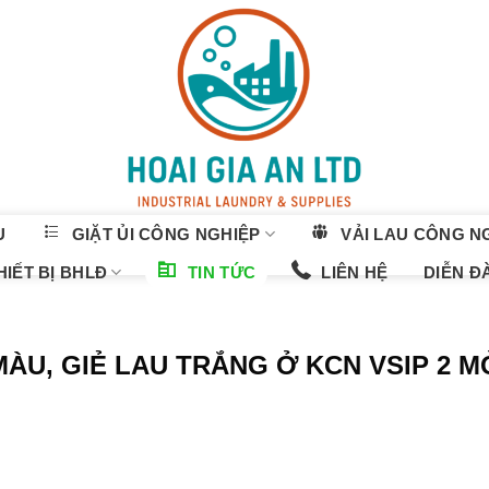
U
GIẶT ỦI CÔNG NGHIỆP
VẢI LAU CÔNG N
IẾT BỊ BHLĐ
TIN TỨC
LIÊN HỆ
DIỄN Đ
MÀU, GIẺ LAU TRẮNG Ở KCN VSIP 2 M