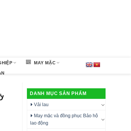
GHIỆP
MAY MẶC
ÀN
DANH MỤC SẢN PHẨM
Ở
Vải lau
May mặc và đồng phục Bảo hộ
lao động