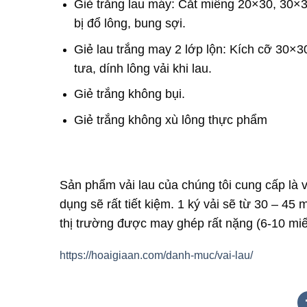
Giẻ trắng lau máy: Cắt miếng 20×30, 30×
bị đổ lông, bung sợi.
Giẻ lau trắng may 2 lớp lộn: Kích cỡ 30×
tưa, dính lông vải khi lau.
Giẻ trắng không bụi.
Giẻ trắng không xù lông thực phẩm
Sản phẩm vải lau của chúng tôi cung cấp là 
dụng sẽ rất tiết kiệm. 1 ký vải sẽ từ 30 – 45
thị trường được may ghép rất nặng (6-10 miế
https://hoaigiaan.com/danh-muc/vai-lau/