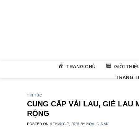
Skip
to
content
TRANG CHỦ
GIỚI THIỆ
TRANG TH
TIN TỨC
CUNG CẤP VẢI LAU, GIẺ LAU 
RỘNG
POSTED ON
4 THÁNG 7, 2025
BY
HOÀI GIA ÂN