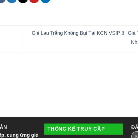
Giẻ Lau Trắng Không Bụi Tại KCN VSIP 3 | Giá 
Nh
 ÂN
ĐĂ
THỐNG KÊ TRUY CẬP
ệp, cung ứng giẻ