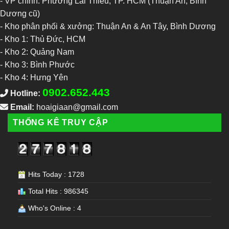
- VP chính: Phường Lái Thiêu, TP. HCM (Thuận An, Bình
Dương cũ)
- Kho phân phối & xưởng: Thuận An & An Tây, Bình Dương
-
Kho 1: Thủ Đức, HCM
-
Kho 2: Quảng Nam
-
Kho 3: Bình Phước
-
Kho 4: Hưng Yên
0902.652.443
Hotline:
Email:
hoaigiaan@gmail.com
THỐNG KÊ TRUY CẬP
Hits Today : 1728
Total Hits : 986345
Who's Online : 4