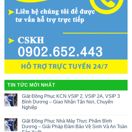
TIN TỨC MỚI NHẤT
Giặt Đồng Phục KCN VSIP 2, VSIP 2A, VSIP 3
Bình Dương – Giao Nhận Tận Nơi, Chuyên
Nghiệp
Giặt Đồng Phục Nhà Máy Thực Phẩm Bình
Dương – Giải Pháp Đảm Bảo Vệ Sinh Và An Toàn