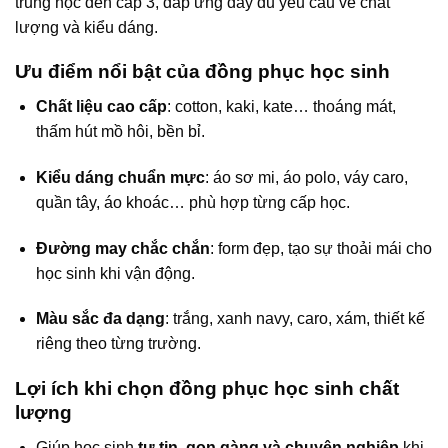
trung học đến cấp 3, đáp ứng đầy đủ yêu cầu về chất
lượng và kiểu dáng.
Ưu điểm nổi bật của đồng phục học sinh
Chất liệu cao cấp
: cotton, kaki, kate… thoáng mát,
thấm hút mồ hôi, bền bỉ.
Kiểu dáng chuẩn mực
: áo sơ mi, áo polo, váy caro,
quần tây, áo khoác… phù hợp từng cấp học.
Đường may chắc chắn
: form đẹp, tạo sự thoải mái cho
học sinh khi vận động.
Màu sắc đa dạng
: trắng, xanh navy, caro, xám, thiết kế
riêng theo từng trường.
Lợi ích khi chọn đồng phục học sinh chất
lượng
Giúp học sinh
tự tin, gọn gàng và chuyên nghiệp
khi