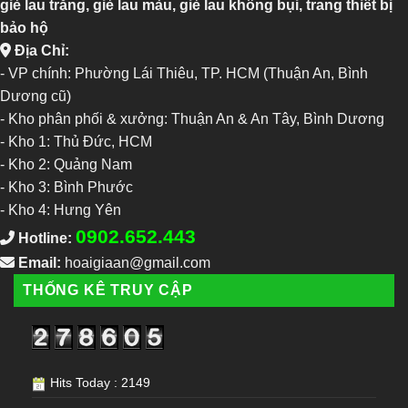
giẻ lau trắng, giẻ lau màu, giẻ lau không bụi, trang thiết bị
bảo hộ
Địa Chỉ:
- VP chính: Phường Lái Thiêu, TP. HCM (Thuận An, Bình
Dương cũ)
- Kho phân phối & xưởng: Thuận An & An Tây, Bình Dương
-
Kho 1: Thủ Đức, HCM
-
Kho 2: Quảng Nam
-
Kho 3: Bình Phước
-
Kho 4: Hưng Yên
0902.652.443
Hotline:
Email:
hoaigiaan@gmail.com
THỐNG KÊ TRUY CẬP
Hits Today : 2149