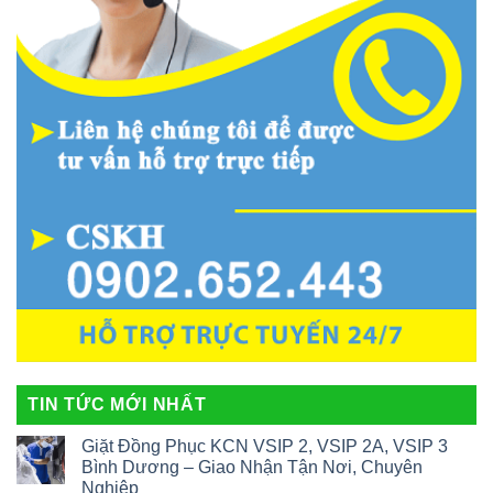
TIN TỨC MỚI NHẤT
Giặt Đồng Phục KCN VSIP 2, VSIP 2A, VSIP 3
Bình Dương – Giao Nhận Tận Nơi, Chuyên
Nghiệp