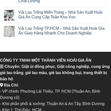
Chất Lượng
Vải Lau Trắng Miền Trung – Nhà Sản Xuất Hoài
Gia Ân Cung Cấp Toàn Khu Vực
Vải Lau Trắng TP.HCM – Nhà Sản Xuất Hoài Gia
Ân Giao Hàng Nhanh Cho Doanh Nghiệp
CÔNG TY TNHH MỘT THÀNH VIÊN HOÀI GIA ÂN
Chuyên: Giặt ủi đồng phục, Giặt công nghiệp, cung ứng
giẻ lau trắng, giẻ lau màu, giẻ lau không bụi, trang thiết bị
bảo hộ
Địa Chỉ:
- VP chính: Phường Lái Thiêu, TP. HCM (Thuận An, Bình
Dương cũ)
- Kho phân phối & xưởng: Thuận An & An Tây, Bình Dương
-
Kho 1: Thủ Đức, HCM