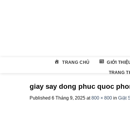
Skip
to
content
TRANG CHỦ
GIỚI THIỆ
TRANG TH
giay say dong phuc quoc ph
Published
6 Tháng 9, 2025
at
800 × 800
in
Giặt 