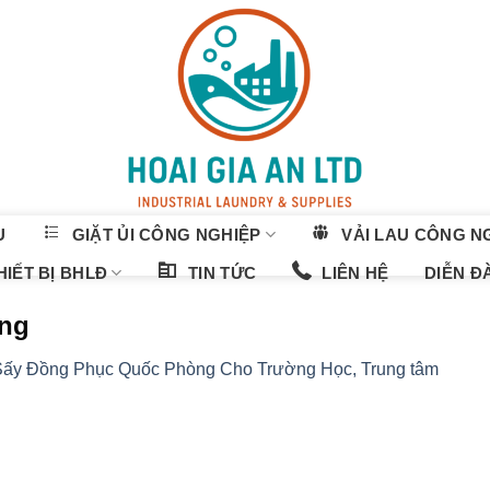
U
GIẶT ỦI CÔNG NGHIỆP
VẢI LAU CÔNG N
IẾT BỊ BHLĐ
TIN TỨC
LIÊN HỆ
DIỄN Đ
ong
Sấy Đồng Phục Quốc Phòng Cho Trường Học, Trung tâm