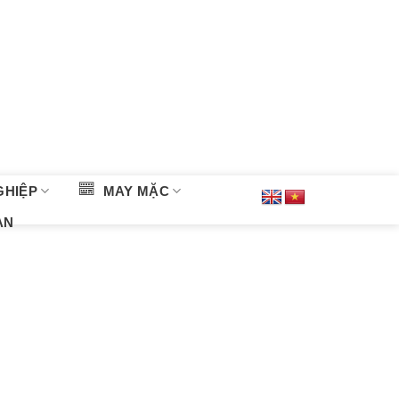
GHIỆP
MAY MẶC
ÀN