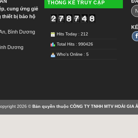
 ÂN
ĐĂ
THỐNG KÊ TRUY CẬP
ệp, cung ứng giẻ
 thiết bị bảo hộ
KẾ
 An, Bình Dương
Hits Today : 212
Total Hits : 990426
Bình Dương
Who's Online : 5
opyright 2026 ©
Bản quyền thuộc CÔNG TY TNHH MTV HOÀI GIA 