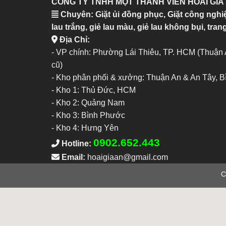
CÔNG TY TNHH MỘT THÀNH VIÊN HOÀI GIA
Chuyên: Giặt ủi đồng phục, Giặt công nghi
lau trắng, giẻ lau màu, giẻ lau không bụi, trang
Địa Chỉ:
- VP chính: Phường Lái Thiêu, TP. HCM (Thuận
cũ)
- Kho phân phối & xưởng: Thuận An & An Tây, 
-
Kho 1: Thủ Đức, HCM
-
Kho 2: Quảng Nam
-
Kho 3: Bình Phước
-
Kho 4: Hưng Yên
0902.652.443
Hotline:
Email:
hoaigiaan@gmail.com
C