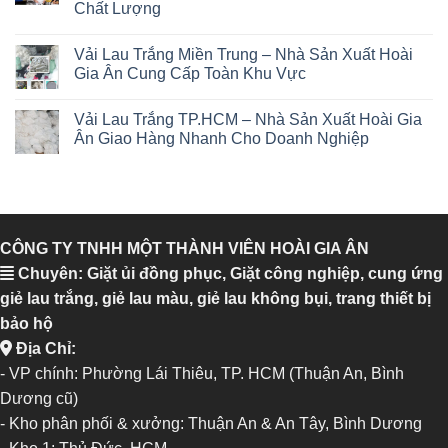
Chất Lượng
Vải Lau Trắng Miền Trung – Nhà Sản Xuất Hoài
Gia Ân Cung Cấp Toàn Khu Vực
Vải Lau Trắng TP.HCM – Nhà Sản Xuất Hoài Gia
Ân Giao Hàng Nhanh Cho Doanh Nghiệp
CÔNG TY TNHH MỘT THÀNH VIÊN HOÀI GIA ÂN
Chuyên: Giặt ủi đồng phục, Giặt công nghiệp, cung ứng
giẻ lau trắng, giẻ lau màu, giẻ lau không bụi, trang thiết bị
bảo hộ
Địa Chỉ:
- VP chính: Phường Lái Thiêu, TP. HCM (Thuận An, Bình
Dương cũ)
- Kho phân phối & xưởng: Thuận An & An Tây, Bình Dương