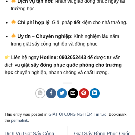
Dịch vụ tận nơi
: Nhận và giao đồng phục ngay tại
trường học.
Chi phí hợp lý
: Giải pháp tiết kiệm cho nhà trường.
Uy tín – Chuyên nghiệp
: Kinh nghiệm lâu năm
trong giặt sấy công nghiệp và đồng phục.
Liên hệ ngay
Hotline: 0902652443
để được tư vấn
dịch vụ
giặt sấy đồng phục quốc phòng cho trường
học
chuyên nghiệp, nhanh chóng và chất lượng.
This entry was posted in
GIẶT ỦI CÔNG NGHIỆP
,
Tin tức
. Bookmark
the
permalink
.
Dịch Vụ Giặt Sấy Công
Giặt Sấy Đồng Phục Quốc