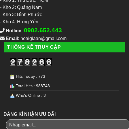
-
Kho 1: Thủ Đức, HCM
-
Kho 2: Quảng Nam
-
Kho 3: Bình Phước
-
Kho 4: Hưng Yên
0902.652.443
Hotline:
Email:
hoaigiaan@gmail.com
THỐNG KÊ TRUY CẬP
Hits Today : 773
Total Hits : 988743
Who's Online : 3
ĐĂNG KÍ NHẬN ƯU ĐÃI