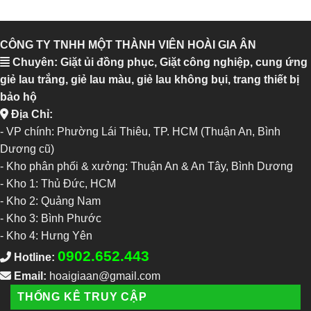
CÔNG TY TNHH MỘT THÀNH VIÊN HOÀI GIA ÂN
Chuyên: Giặt ủi đồng phục, Giặt công nghiệp, cung ứng
giẻ lau trắng, giẻ lau màu, giẻ lau không bụi, trang thiết bị
bảo hộ
Địa Chỉ:
- VP chính: Phường Lái Thiêu, TP. HCM (Thuận An, Bình
Dương cũ)
- Kho phân phối & xưởng: Thuận An & An Tây, Bình Dương
-
Kho 1: Thủ Đức, HCM
-
Kho 2: Quảng Nam
-
Kho 3: Bình Phước
-
Kho 4: Hưng Yên
0902.652.443
Hotline:
Email:
hoaigiaan@gmail.com
THỐNG KÊ TRUY CẬP