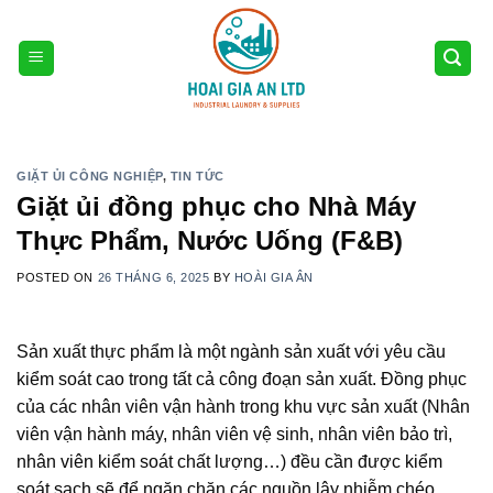
Skip
to
content
GIẶT ỦI CÔNG NGHIỆP
,
TIN TỨC
Giặt ủi đồng phục cho Nhà Máy
Thực Phẩm, Nước Uống (F&B)
POSTED ON
26 THÁNG 6, 2025
BY
HOÀI GIA ÂN
Sản xuất thực phẩm là một ngành sản xuất với yêu cầu
kiểm soát cao trong tất cả công đoạn sản xuất. Đồng phục
của các nhân viên vận hành trong khu vực sản xuất (Nhân
viên vận hành máy, nhân viên vệ sinh, nhân viên bảo trì,
nhân viên kiểm soát chất lượng…) đều cần được kiểm
soát sạch sẽ để ngăn chặn các nguồn lây nhiễm chéo