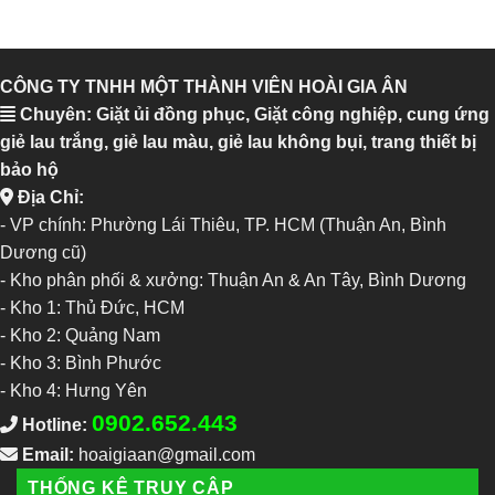
CÔNG TY TNHH MỘT THÀNH VIÊN HOÀI GIA ÂN
Chuyên: Giặt ủi đồng phục, Giặt công nghiệp, cung ứng
giẻ lau trắng, giẻ lau màu, giẻ lau không bụi, trang thiết bị
bảo hộ
Địa Chỉ:
- VP chính: Phường Lái Thiêu, TP. HCM (Thuận An, Bình
Dương cũ)
- Kho phân phối & xưởng: Thuận An & An Tây, Bình Dương
-
Kho 1: Thủ Đức, HCM
-
Kho 2: Quảng Nam
-
Kho 3: Bình Phước
-
Kho 4: Hưng Yên
0902.652.443
Hotline:
Email:
hoaigiaan@gmail.com
THỐNG KÊ TRUY CẬP