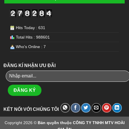
Hits Today : 631
Total Hits : 988601
Who's Online : 7
ĐĂNG KÍ NHẬN ƯU ĐÃI
KẾT NỐI VỚI CHÚNG TÔI
Copyright 2026 ©
Bản quyền thuộc CÔNG TY TNHH MTV HOÀI