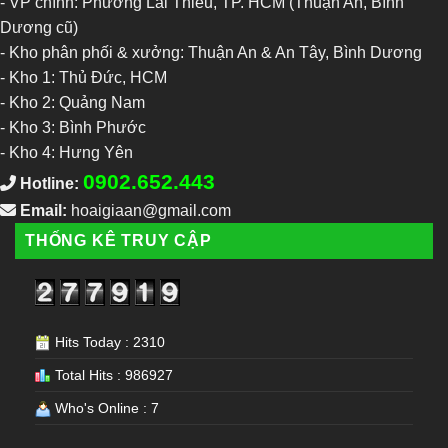
- VP chính: Phường Lái Thiêu, TP. HCM (Thuận An, Bình
Dương cũ)
- Kho phân phối & xưởng: Thuận An & An Tây, Bình Dương
-
Kho 1: Thủ Đức, HCM
-
Kho 2: Quảng Nam
-
Kho 3: Bình Phước
-
Kho 4: Hưng Yên
0902.652.443
Hotline:
Email:
hoaigiaan@gmail.com
THỐNG KÊ TRUY CẬP
Hits Today : 2310
Total Hits : 986927
Who's Online : 7