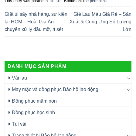
This entry was posted in
Tin tức
. Bookmark the
permalink
.
Giặt ủi sấy nhà hàng, sự kiện
Giẻ Lau Màu Giá Rẻ – Sản
tại HCM – Hoài Gia Ân
Xuất & Cung Ứng Số Lượng
chuyên xử lý dầu mỡ, rỉ sét
Lớn
DANH MỤC SẢN PHẨM
Vải lau
May mặc và đồng phục Bảo hộ lao động
Đồng phục mầm non
Đồng phục học sinh
Túi vải
Trang thiết bị Bảo hộ lao động