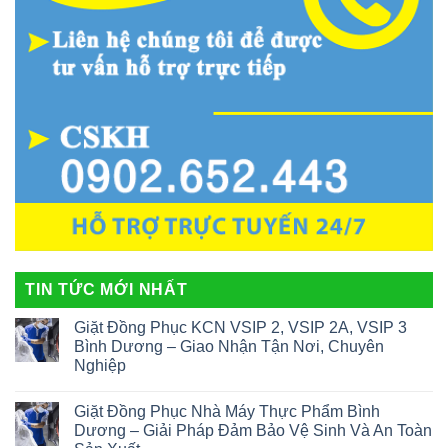
TIN TỨC MỚI NHẤT
Giặt Đồng Phục KCN VSIP 2, VSIP 2A, VSIP 3
Bình Dương – Giao Nhận Tận Nơi, Chuyên
Nghiệp
Giặt Đồng Phục Nhà Máy Thực Phẩm Bình
Dương – Giải Pháp Đảm Bảo Vệ Sinh Và An Toàn