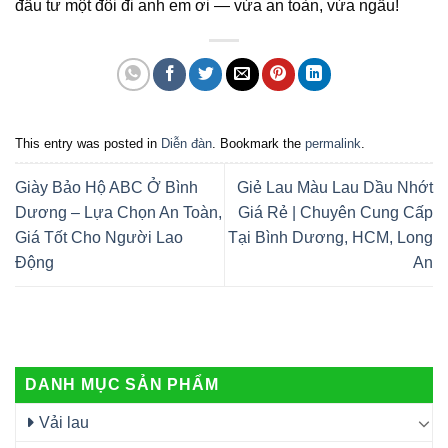
đầu tư một đôi đi anh em ơi — vừa an toàn, vừa ngầu!
This entry was posted in
Diễn đàn
. Bookmark the
permalink
.
Giày Bảo Hộ ABC Ở Bình
Giẻ Lau Màu Lau Dầu Nhớt
Dương – Lựa Chọn An Toàn,
Giá Rẻ | Chuyên Cung Cấp
Giá Tốt Cho Người Lao
Tại Bình Dương, HCM, Long
Động
An
DANH MỤC SẢN PHẨM
Vải lau