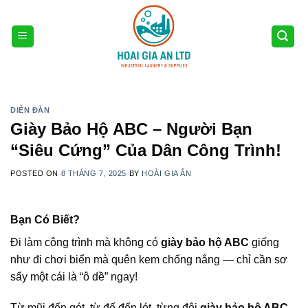
Skip
to
content
DIỄN ĐÀN
Giày Bảo Hộ ABC – Người Bạn
“Siêu Cứng” Của Dân Công Trình!
POSTED ON
8 THÁNG 7, 2025
BY
HOÀI GIA ÂN
Bạn Có Biết?
Đi làm công trình mà không có
giày bảo hộ ABC
giống
như đi chơi biển mà quên kem chống nắng — chỉ cần sơ
sẩy một cái là “ô dề” ngay!
Từ mũi đến gót, từ đế đến lót, từng đôi
giày bảo hộ ABC