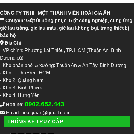
CÔNG TY TNHH MỘT THÀNH VIÊN HOÀI GIA ÂN
Chuyên: Giặt ủi đồng phục, Giặt công nghiệp, cung ứng
giẻ lau trắng, giẻ lau màu, giẻ lau không bụi, trang thiết bị
bảo hộ
Địa Chỉ:
- VP chính: Phường Lái Thiêu, TP. HCM (Thuận An, Bình
Dương cũ)
- Kho phân phối & xưởng: Thuận An & An Tây, Bình Dương
-
Kho 1: Thủ Đức, HCM
-
Kho 2: Quảng Nam
-
Kho 3: Bình Phước
-
Kho 4: Hưng Yên
0902.652.443
Hotline:
Email:
hoaigiaan@gmail.com
THỐNG KÊ TRUY CẬP